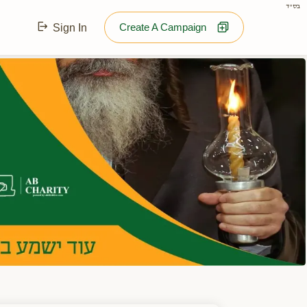
בס"ד
Create A Campaign
Sign In