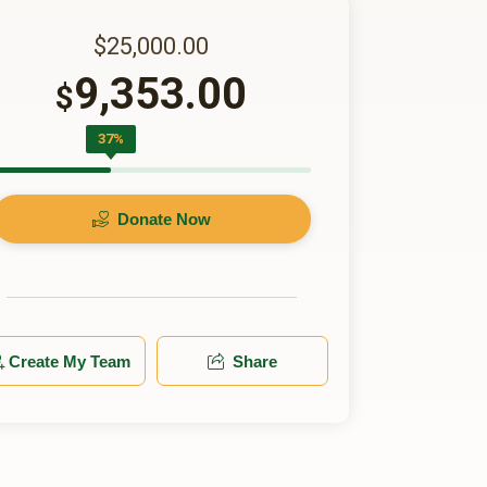
$25,000.00
9,353.00
$
37%
Donate Now
Create My Team
Share