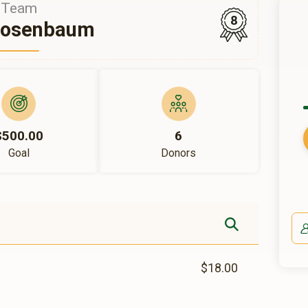
Team
8
Rosenbaum
$500.00
6
Goal
Donors
$18.00