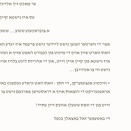
ער מאכט זיך אלי...
$20.00
עס איז נישטא ק!!!
א צובראכענע שטוב... שטע!
אפי' די ווערטער זענען נישט ליידער נישט פרעמד איז יעדע ווא
וואס ווארט שוין אויף די מינוט פון געבורט האפט אויף א געז
איז נישטא פון קיין איין זייט, און די אחריות ליגט בלויז אוי
נישט ווי צו אנהייבן...
וויכטיג אנצומערקן, די חתן - וואס האט גראדע געקענט באשט
אראפגעריקט די הוצאות אויף א דראסטישן פארנעם נישט צו...
זייט פון די וואס שטעלן אוועק זיין עתיד!
די באשעפער זאל באצאלן בכפל