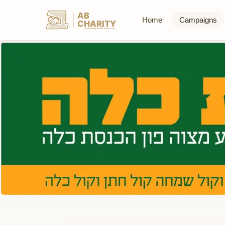
AB
Home
Campaigns
CHARITY
powerd by ahblicklive.com