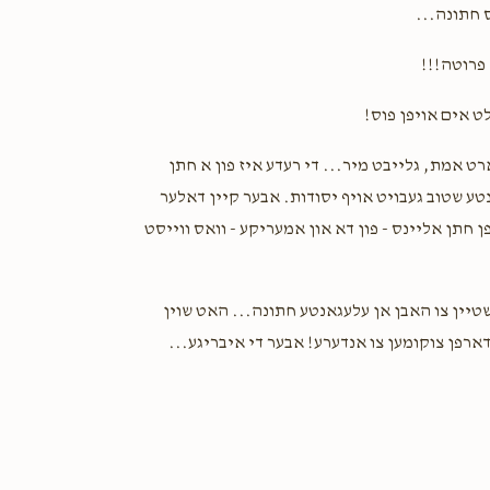
ינס חתונה
Anonymous
Yoel Rosenbaum
1 year ago
יין פרוטה
לט אים אויפן פוס
רט אמת, גלייבט מיר... די רעדע איז פון א חתן
ונטע שטוב געבויט אויף יסודות. אבער קיין דאלער
פן חתן אליינס - פון דא און אמעריקע - וואס ווייסט
= יין צו האבן אן עלעגאנטע חתונה... האט שוין
 דארפן צוקומען צו אנדערע! אבער די איבריגע