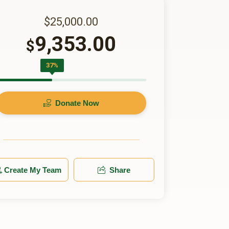
$25,000.00
9,353.00
$
37%
Donate Now
Create My Team
Share