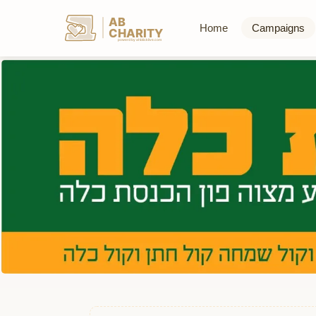
AB
Home
Campaigns
CHARITY
powerd by ahblicklive.com