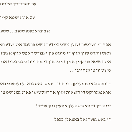
ער מאכט זיך אלי...
$120.00
עס איז נישטא ק!!!
א צובראכענע שטוב... שטע!
$36.00
אפי' די ווערטער זענען נישט ליידער נישט פרעמד איז יעדע ווא
וואס ווארט שוין אויף די מינוט פון געבורט האפט אויף א געז
איז נישטא פון קיין איין זייט, און די אחריות ליגט בלויז אוי
$100.00
נישט ווי צו אנהייבן...
וויכטיג אנצומערקן, די חתן - וואס האט גראדע געקענט באשט
אראפגעריקט די הוצאות אויף א דראסטישן פארנעם נישט צו...
זייט פון די וואס שטעלן אוועק זיין עתיד!
די באשעפער זאל באצאלן בכפל