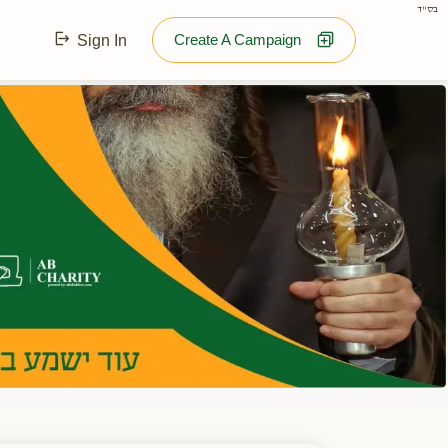
בס"ד
Create A Campaign
Sign In