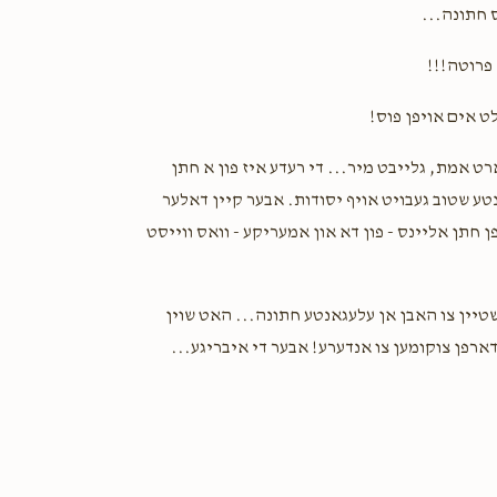
ינס חתונה
Shlomo Tyrnauer
Eli Itzkowitz
1 year ago
יין פרוטה
Eli I looooove you!!
לט אים אויפן פוס
Hershy Nove
Eli Itzkowitz
רט אמת, גלייבט מיר... די רעדע איז פון א חתן
1 year ago
ונטע שטוב געבויט אויף יסודות. אבער קיין דאלער
פן חתן אליינס - פון דא און אמעריקע - וואס ווייסט
Avrumy Fried
Eli Itzkowitz
1 year ago
= יין צו האבן אן עלעגאנטע חתונה... האט שוין
 דארפן צוקומען צו אנדערע! אבער די איבריגע