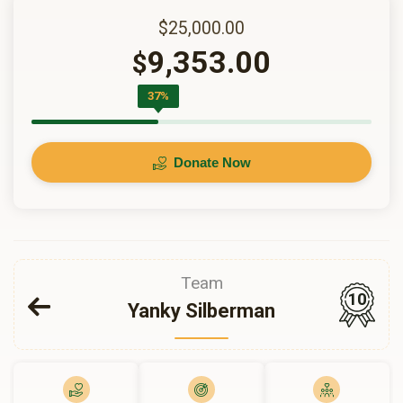
$25,000.00
9,353.00
$
37%
Donate Now
Team
10
Yanky Silberman