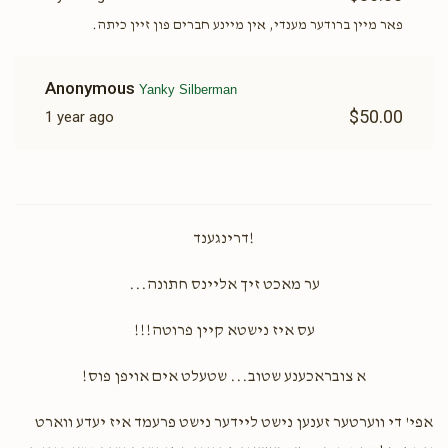
פאר מיין ברודער מענדי, אין מיינע חברים פון זיין כיתה.
Anonymous
Yanky Silberman
$50.00
1 year ago
!דרינגענד
ער מאכט זיך אליינס חתונה...
עס איז נישטא קיין פרוטה!!!
א צובראכענע שטוב... שטעלט אים אויפן פוס!
אפי' די ווערטער זענען נישט ליידער נישט פרעמד איז יעדע ווארט