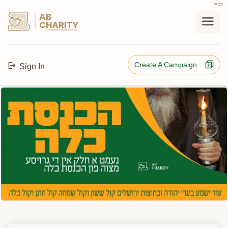
בס"ד
AB
CHARITY
powerd by ahblicklive.com
Create A Campaign
Sign In