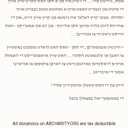
אמת, גלייבט מיר... די רעדע איז פון א חתן וואס ווארט שוין אויף
די מינוט פון געבורט האפט אויף א געזונטע שטוב געבויט אויף
יסודות. אבער קיין דאלער איז נישטא פון קיין איין זייט, און די
אחריות ליגט בלויז אויפן חתן אליינס - פון דא און אמעריקע - וואס
ווייסט נישט ווי צו אנהייבן...
= וויכטיג אנצומערקן, די חתן - וואס האט גראדע געקענט באשטיין
צו האבן אן עלעגאנטע חתונה... האט שוין אראפגעריקט די הוצאות
אויף א דראסטישן פארנעם נישט צו דארפן צוקומען צו אנדערע!
אבער די איבריגע...
זייט פון די וואס שטעלן אוועק זיין עתיד!
די באשעפער זאל באצאלן בכפל
All donations on ABCHARITY.ORG are tax deductible