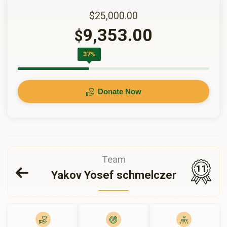
$25,000.00
9,353.00
$
37%
Donate Now
Team
11
Yakov Yosef schmelczer