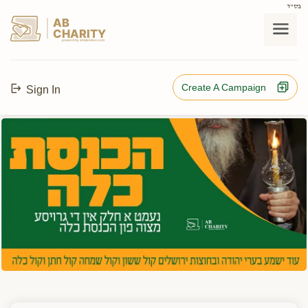
בס"ד
AB
CHARITY
powerd by ahblicklive.com
Create A Campaign
Sign In