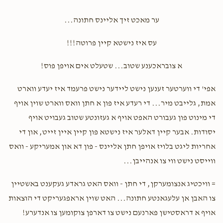
ער מאכט זיך אליינס חתונה...
עס איז נישטא קיין פרוטה!!!
א צובראכענע שטוב... שטעלט אים אויפן פוס!
אפי' די ווערטער זענען נישט ליידער נישט פרעמד איז יעדע ווארט
אמת, גלייבט מיר... די רעדע איז פון א חתן וואס ווארט שוין אויף
די מינוט פון געבורט האפט אויף א געזונטע שטוב געבויט אויף
יסודות. אבער קיין דאלער איז נישטא פון קיין איין זייט, און די
אחריות ליגט בלויז אויפן חתן אליינס - פון דא און אמעריקע - וואס
ווייסט נישט ווי צו אנהייבן...
= וויכטיג אנצומערקן, די חתן - וואס האט גראדע געקענט באשטיין
צו האבן אן עלעגאנטע חתונה... האט שוין אראפגעריקט די הוצאות
אויף א דראסטישן פארנעם נישט צו דארפן צוקומען צו אנדערע!