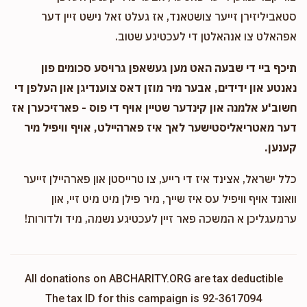
סטאביליזירן זייער צושטאנד, אז געלט זאל נישט זיין דער
אפהאלט צו אנהאלטן די לעכטיגע שטוב.
תיכף ביי די שבעה האט מען געשאפן גרויסע סכומים פון
נאנטע און ידידים, אבער מיר מוזן דאס צוענדיגן און העלפן די
חשוב'ע אלמנה און קינדער שטיין אויף די פוס - פארזיכערן אז
דער מאטריאליסטישער לאך איז פארהיילט, אויף וויפיל מיר
קענען.
כלל ישראל, אצינד איז די רייע, צו טרייסטן און פארהיילן זייער
וואונד אויף וויפיל עס איז שייך, מיר פילן מיט מיט זיי, און
ערמעגליכן א המשכה פאר זיין לעכטיגע נשמה, מיד ולדורות!
All donations on ABCHARITY.ORG are tax deductible
The tax ID for this campaign is 92-3617094