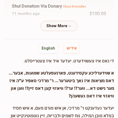
Shul Donation Via Donary
Shea Kreindler
$100.00
11 months ago
Sheakreindler
Shia Kriendler
$52.00
11 months ago
אידיש
English
Cash
Shia Kriendler
די גאס איז צעשוידערט. יעדער איד איז צעטרייסלט.
$20.00
11 months ago
א שוידערליכע עקסידענט, פארנעפעלטע שמועות, אבער...
Sheakreindler
דאס מציאות איז נאך ביטערער... ר' מרדכי סאפיר ע"ה איז
Shia Kriendler
$50.00
11 months ago
מער נישט דא... ווער?! ער?! וויאזוי קען דאס זיין?! ווען און
וויאזוי איז דאס געשעהן?
יעדער געדענקט ר' מרדכי, אן איש מורם מעם, א איש חסיד
במלא מובן המילה, נוח לשמים ולבריות, זיין גוטמוטיגקייט און