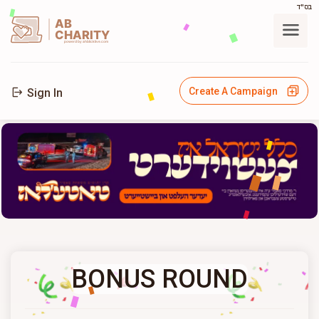
בס"ד
AB
CHARITY
powerd by ahblicklive.com
Create A Campaign
Sign In
BONUS ROUND