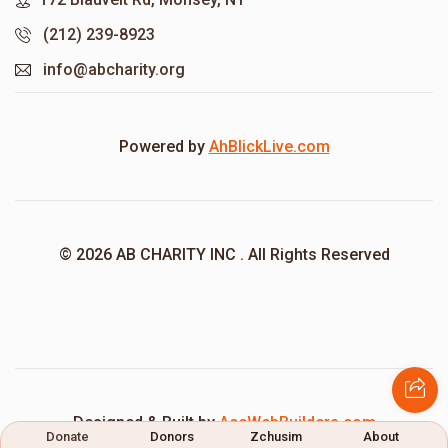
(212) 239-8923
info@abcharity.org
Powered by
AhBlickLive.com
© 2026 AB CHARITY INC . All Rights Reserved
Designed & Built by
AceWebBuilders.com
Donate
Donors
Zchusim
About