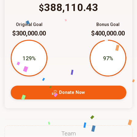
388,110.43
$
Original Goal
Bonus Goal
$300,000.00
$400,000.00
129%
97%
Donate Now
Team