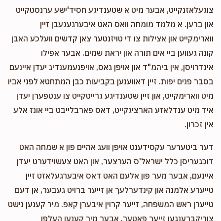
צוגעלאזנקייט, אבער מיט א שטענדיגע חסיד'ישע ערנסטקייט
און ברען. א מלמד מומחה וואס האט איבערגעגעבן זיין
ווארימקייט און אצילות צו די טויזנטער צאן קדשים וועלכע האבן
קונה געווען ביי אים תורה און יראת שמים. אבער אפילו
אינדרויסן, אין ביהמ"ד און אויפן גאס, אויפנעמענדיג יעדן איינעם
בסבר פנים יפות. זיין דאווענען בקביעות כבן המתחטא לפני אביו
מיט ווארימקייט, און זיין שטענדיגע גרייטקייט צו ענטפערן יעדן
איד מיט ענדלאזע הארציגקייט, דאס פארבלייבט ביי אונז אלע
אין זכרון.
דער ביטערער עקסידענט אויפן וועג אהיים פון א שמחה האט
דוכגעריסן כלל ישראל'ס הערצער, און האט צעשוידערט יעדן
איינעם, אבער מער פון אלעם האט דאס איבערגעלאזט זיין
טייערע אלמנה און קינדערלעך אן זייער ברויט געבער, אן דעם
טייערן ראש המשפחה, זייער קרוין איבערן קאפ. מיר קענען נישט
צוריקברענגען זייער פאטער, אבער מיר קענען העלפן