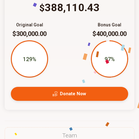
388,110.43
$
Original Goal
Bonus Goal
$300,000.00
$400,000.00
129%
97%
Donate Now
Team