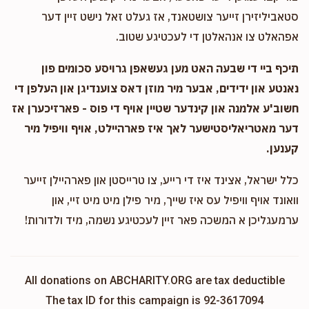
סטאביליזירן זייער צושטאנד, אז געלט זאל נישט זיין דער
אפהאלט צו אנהאלטן די לעכטיגע שטוב.
תיכף ביי די שבעה האט מען געשאפן גרויסע סכומים פון
נאנטע און ידידים, אבער מיר מוזן דאס צוענדיגן און העלפן די
חשוב'ע אלמנה און קינדער שטיין אויף די פוס - פארזיכערן אז
דער מאטריאליסטישער לאך איז פארהיילט, אויף וויפיל מיר
קענען.
כלל ישראל, אצינד איז די רייע, צו טרייסטן און פארהיילן זייער
וואונד אויף וויפיל עס איז שייך, מיר פילן מיט מיט זיי, און
ערמעגליכן א המשכה פאר זיין לעכטיגע נשמה, מיד ולדורות!
All donations on ABCHARITY.ORG are tax deductible
The tax ID for this campaign is 92-3617094