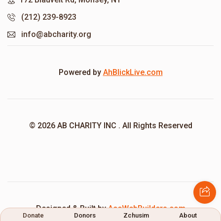
(212) 239-8923
info@abcharity.org
Powered by
AhBlickLive.com
© 2026 AB CHARITY INC . All Rights Reserved
Designed & Built by
AceWebBuilders.com
Donate
Donors
Zchusim
About