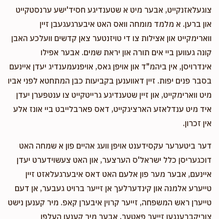
צוגעלאזנקייט, אבער מיט א שטענדיגע חסיד'ישע ערנסטקייט
און ברען. א מלמד מומחה וואס האט איבערגעגעבן זיין
ווארימקייט און אצילות צו די טויזנטער צאן קדשים וועלכע האבן
קונה געווען ביי אים תורה און יראת שמים. אבער אפילו
אינדרויסן, אין ביהמ"ד און אויפן גאס, אויפנעמענדיג יעדן איינעם
בסבר פנים יפות. זיין דאווענען בקביעות כבן המתחטא לפני אביו
מיט ווארימקייט, און זיין שטענדיגע גרייטקייט צו ענטפערן יעדן
איד מיט ענדלאזע הארציגקייט, דאס פארבלייבט ביי אונז אלע
אין זכרון.
דער ביטערער עקסידענט אויפן וועג אהיים פון א שמחה האט
דוכגעריסן כלל ישראל'ס הערצער, און האט צעשוידערט יעדן
איינעם, אבער מער פון אלעם האט דאס איבערגעלאזט זיין
טייערע אלמנה און קינדערלעך אן זייער ברויט געבער, אן דעם
טייערן ראש המשפחה, זייער קרוין איבערן קאפ. מיר קענען נישט
צוריקברענגען זייער פאטער, אבער מיר קענען העלפן