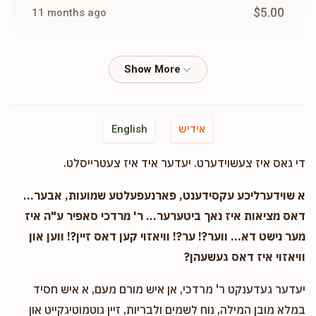
$5.00
11 months ago
Phone Donation
Devoiry Rapaport
$20.00
11 months ago
Phone Donation
Devoiry Rapaport
אידיש
English
$25.00
11 months ago
די גאס איז צעשוידערט. יעדער איד איז צעטרייסלט.
Phone Donation
Devoiry Rapaport
א שוידערליכע עקסידענט, פארנעפעלטע שמועות, אבער...
$50.00
11 months ago
דאס מציאות איז נאך ביטערער... ר' מרדכי סאפיר ע"ה איז
מער נישט דא... ווער?! ער?! וויאזוי קען דאס זיין?! ווען און
וויאזוי איז דאס געשעהן?
Fradel Klein
Devoiry Rapaport
$18.00
11 months ago
יעדער געדענקט ר' מרדכי, אן איש מורם מעם, א איש חסיד
In honor of devoiry
במלא מובן המילה, נוח לשמים ולבריות, זיין גוטמוטיגקייט און