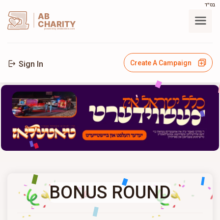
בס"ד
AB
CHARITY
powerd by ahblicklive.com
Create A Campaign
Sign In
BONUS ROUND