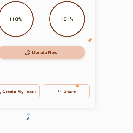
110%
101%
Donate Now
Create My Team
Share