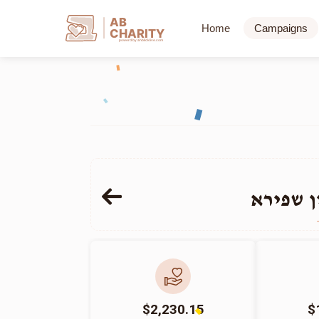
AB
Home
Campaigns
CHARITY
powerd by ahblicklive.com
ן שפירא
$2,230.15
$