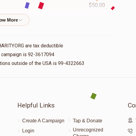
$50.00
$50.00
HARITY.ORG are tax deductible
is campaign is 92-3617094
$100.00
אבר
nations outside of the USA is 99-4322663
$36.00
Helpful Links
Co
$75.00
אברהם בנימ
Create A Campaign
Tap & Donate
Unrecognized
Login