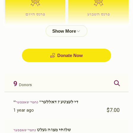
פרנס השבוע
פרנס היום
$72.00
$180.00
Donate Now
9
Donors
"די לעצטע 7 דאללער"
נחמי' שאפפער
$7.00
1 year ago
שלוחי מצוה געלט
נחמי' שאפפער