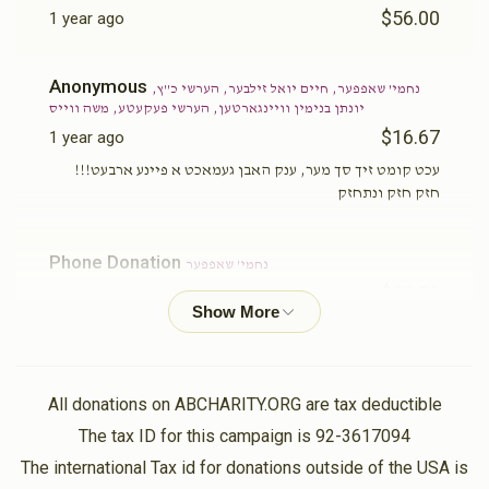
$56.00
1 year ago
Anonymous
נחמי' שאפפער, חיים יואל זילבער, הערשי כ''ץ,
יונתן בנימין וויינגארטען, הערשי פעקעטע, משה ווייס
$16.67
1 year ago
עכט קומט זיך סך מער, ענק האבן געמאכט א פיינע ארבעט!!!
חזק חזק ונתחזק
Phone Donation
נחמי' שאפפער
$36.00
1 year ago
וואס א חילוק...(דיינע נאנטע פריינט)
נחמי' שאפפער
$10.00
1 year ago
All donations on ABCHARITY.ORG are tax deductible
יא די האסט די כוחות!! גיי אן ווייטער מיט א שטארקייט!!! אן
The tax ID for this campaign is 92-3617094
קיין דרוקעניש!! מיט די אלע הייליגע עסקנות אונעם רבין'ס
The international Tax id for donations outside of the USA is
שטעטל...