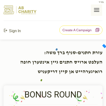
בס"ד
AB
CHARITY
powerd by ahblicklive.com
Create A Campaign
Sign In
עזרת חתנים-סניף ברך משה:
העלפט ארויס חתנים גיין אינטערן חופה
רואיגערהייט אן קיין דריקעניש
BONUS ROUND