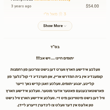
$54.00
3 years ago
3 מאל ח"י
Yanky Ganzfried
Mordechai Aron Sebbag
$36.00
3 years ago
בס"ד
יתומים היינו ... ויש אב!!!
Anonymous
Mordechai Aron Sebbag
$36.00
3 years ago
וועלכע אידישע הארץ ווערט דען נישט צורינען פון רחמנות
קומענדיג אין בית המדרש אריין, און הערנדיג די קול'כלעך פון
קליינע, יונגע יתומים, וועלכע זאגן קדיש נאך זייער
פארשטארבענעם פאטער אדער מוטער. וועלכע אידישע הארץ
Jk
Mordechai Aron Sebbag
וויל דען נישט מיטוויינען מיט זיי. וועלכע אידישע הארץ וויל נישט
$135.00
3 years ago
טון אלעס אין דער וועלט צו לינדערן זייערע ליידן.