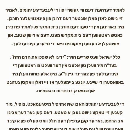
לאמיר דערהערן דעם וויי געשריי פון די לעבעדיגע יתומים, לאמיר
זיי נישט לאזן פאלן אונטער דעם דרוק פון פינאנציעלער חורבן.
מיר באוויינען אין די טעג דעם חורבן בית המקדש, לאמיר פרובירן
כאטש ראטעווען דעם בית מקדש מעט, דעם אידישן שטוב, און
צושטעלן א בעסערן צוקונפט פאר די טייערע קינדערלעך.
כלל ישראל וועט שרייען הויך: "ידינו לא שפכו את הדם הזה".
בעז"ה מיר וועלן טון אלעס אין דער וועלט צו ראטעווען די
קינדערלעך פון צוגרינד גיין ל"ע. מיט אלע כוחות וועלן מיר
באוואסערן די שיינע, יונגע ביימעלעך אז זיי זאלן וואקסן געזונט
און שטארק ברוחניות ובגשמיות.
די לעבעדיגע יתומים האבן שוין אזויפיל מיטגעמאכט, צופיל. מיר
קענען זיי טאקע נישט געבן א טאטע, דאס קען נאר דער אבינו
אב הרחמן, נאר ער קען ערפילן דעם חלל וואס פעלט פון א קינד
וואס וויינט ווייל עס פעלט אים דער ווארימער גלעט פון א טאטן.