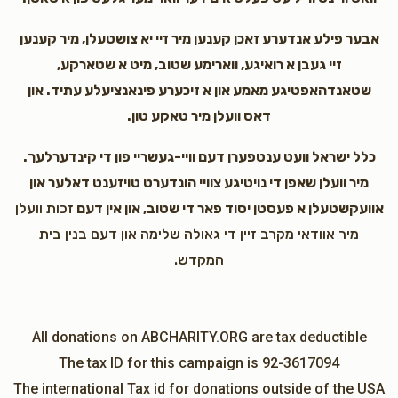
אבער פילע אנדערע זאכן קענען מיר זיי יא צושטעלן, מיר קענען
זיי געבן א רואיגע, ווארימע שטוב, מיט א שטארקע,
שטאנדהאפטיגע מאמע און א זיכערע פינאנציעלע עתיד. און
דאס וועלן מיר טאקע טון.
כלל ישראל וועט ענטפערן דעם וויי-געשריי פון די קינדערלעך.
מיר וועלן שאפן די נויטיגע צוויי הונדערט טויזענט דאלער און
אוועקשטעלן א פעסטן יסוד פאר די שטוב, און אין דעם
זכות וועלן
מיר אוודאי מקרב זיין די גאולה שלימה און דעם בנין בית
המקדש.
All donations on ABCHARITY.ORG are tax deductible
The tax ID for this campaign is 92-3617094
The international Tax id for donations outside of the USA