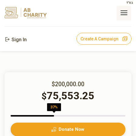
בס"ד
AB
CHARITY
powerd by ahblicklive.com
Create A Campaign
Sign In
$200,000.00
75,553.25
$
37%
Donate Now