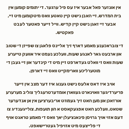
Aron Kohn
אין אונזער פאל אבער איז עס פיל ערגער. די יתומים קומען אין
Mordechai Aron Sebbag
$50.00
בית המדרש, זיי האבן נישט קיין טאטע וואס מיטקומען מיט זיי,
3 years ago
אבער זיי זאגן נישט קיין קדיש. ווייל זייער פאטער לעבט
פאקטיש.
די צובראכענע מאמע דארף זיך אליינס פלאגן צו שפייזן די שטוב
און ארבעט גאר לאנגע שעות, וועלכע נעמט איר אוועק טייערע
שעות וואס זי וואלט געדארפט זיין מיט די קינדער און זיי געבן די
מוטערליכע ווארימקייט וואס זיי דארפן.
אויב איז דאס אלעס נישט גענוג איז דער מצב אין זייער
פריערדיגער וואוינארט געווארן אומדערטרעגליך צוליב מערערע
אורזאכן און מען האט זיך געמוזט אריבערציען אין אן אנדערער
שטאט, וועלכע האט אפגעקאסט א הון תועפות, צולייגענדיג צו
דעם אזוי אויך גרויסן פינאנציעלן יאך וואס די מאמע טראגט אויף
די פלייצעס מיט אזויפיל געטריישאפט.