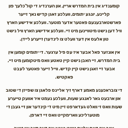
קומענדיג אין בית המדרש אריין, און הערנדיג די קול'כלעך פון
קליינע, יונגע יתומים, וועלכע זאגן קדיש נאך זייער
פארשטארבענעם פאטער אדער מוטער. וועלכע אידישע הארץ
וויל דען נישט מיטוויינען מיט זיי. וועלכע אידישע הארץ וויל נישט
טון אלעס אין דער וועלט צו לינדערן זייערע ליידן.
אין אונזער פאל אבער איז עס פיל ערגער. די יתומים קומען אין
בית המדרש, זיי האבן נישט קיין טאטע וואס מיטקומען מיט זיי,
אבער זיי זאגן נישט קיין קדיש. ווייל זייער פאטער לעבט
פאקטיש.
די צובראכענע מאמע דארף זיך אליינס פלאגן צו שפייזן די שטוב
און ארבעט גאר לאנגע שעות, וועלכע נעמט איר אוועק טייערע
שעות וואס זי וואלט געדארפט זיין מיט די קינדער און זיי געבן די
מוטערליכע ווארימקייט וואס זיי דארפן.