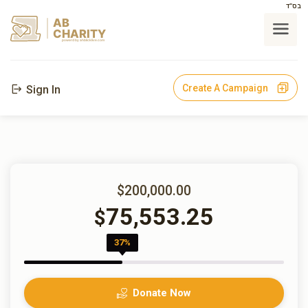
בס"ד
AB
CHARITY
powerd by ahblicklive.com
Create A Campaign
Sign In
$200,000.00
75,553.25
$
37%
Donate Now