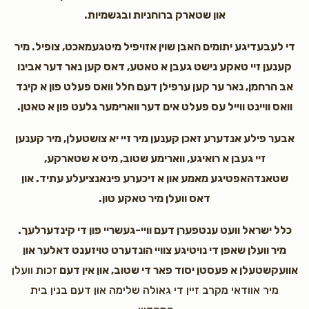
און שטארק ברוחניות ובגשמיות.
די לעבעדיגע יתומים האבן שוין אזויפיל מיטגעמאכט, צופיל. מיר
קענען זיי טאקע נישט געבן א טאטע, דאס קען נאר דער אבינו
אב הרחמן, נאר ער קען ערפילן דעם חלל וואס פעלט פון א קינד
וואס וויינט ווייל עס פעלט אים דער ווארימער גלעט פון א טאטן.
אבער פילע אנדערע זאכן קענען מיר זיי יא צושטעלן, מיר קענען
זיי געבן א רואיגע, ווארימע שטוב, מיט א שטארקע,
שטאנדהאפטיגע מאמע און א זיכערע פינאנציעלע עתיד. און
דאס וועלן מיר טאקע טון.
כלל ישראל וועט ענטפערן דעם וויי-געשריי פון די קינדערלעך.
מיר וועלן שאפן די נויטיגע צוויי הונדערט טויזענט דאלער און
אוועקשטעלן א פעסטן יסוד פאר די שטוב, און אין דעם
זכות וועלן
מיר אוודאי מקרב זיין די גאולה שלימה און דעם בנין בית