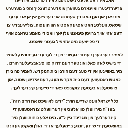
אויב איז דאס אלעס נישט גענוג איז דער מצב אין זייער
פריערדיגער וואוינארט געווארן אומדערטרעגליך צוליב מערערע
אורזאכן און מען האט זיך געמוזט אריבערציען אין אן אנדערער
שטאט, וועלכע האט אפגעקאסט א הון תועפות, צולייגענדיג צו
דעם אזוי אויך גרויסן פינאנציעלן יאך וואס די מאמע טראגט אויף
די פלייצעס מיט אזויפיל געטריישאפט.
לאמיר דערהערן דעם וויי געשריי פון די לעבעדיגע יתומים, לאמיר
זיי נישט לאזן פאלן אונטער דעם דרוק פון פינאנציעלער חורבן.
מיר באוויינען אין די טעג דעם חורבן בית המקדש, לאמיר פרובירן
כאטש ראטעווען דעם בית מקדש מעט, דעם אידישן שטוב, און
צושטעלן א בעסערן צוקונפט פאר די טייערע קינדערלעך.
כלל ישראל וועט שרייען הויך: "ידינו לא שפכו את הדם הזה".
בעז"ה מיר וועלן טון אלעס אין דער וועלט צו ראטעווען די
קינדערלעך פון צוגרינד גיין ל"ע. מיט אלע כוחות וועלן מיר
באוואסערן די שיינע, יונגע ביימעלעך אז זיי זאלן וואקסן געזונט