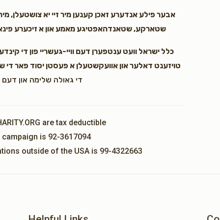
אבער פילע אנדערע זאכן קענען מיר זיי יא צושטעלן, מיר 
שטארקע, שטאנדהאפטיגע מאמע און א זיכערע פינאנצי
כלל ישראל וועט ענטפערן דעם וויי-געשריי פון די קינדערל
טויזענט דאלער און אוועקשטעלן א פעסטן יסוד פאר די שט
די גאולה שלימה און דעם 
HARITY.ORG are tax deductible
is campaign is 92-3617094
nations outside of the USA is 99-4322663
Helpful Links
Co