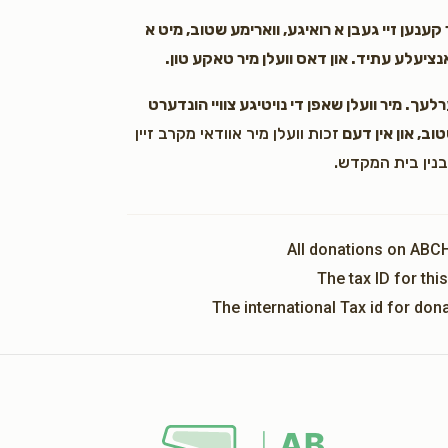
קענען זיי געבן א רואיגע, ווארימע שטוב, מיט א
עלע עתיד. און דאס וועלן מיר טאקע טון.
עך. מיר וועלן שאפן די נויטיגע צוויי הונדערט
וב, און אין דעם
זכות וועלן מיר אוודאי מקרב זיין
בנין בית המקדש.
All donations on ABC
The tax ID for th
The international Tax id for do