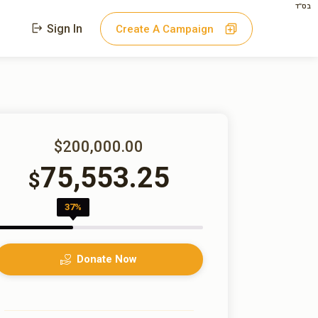
בס"ד
Sign In
Create A Campaign
$200,000.00
75,553.25
$
37%
Donate Now