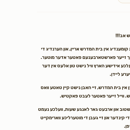
Anonymous
Yitty Spitzer
3 years ago
יש אב!!!
קומענדיג אין בית המדרש אריין, און הערנדיג די
ש נאך זייער פארשטארבענעם פאטער אדער מוטער.
ועלכע אידישע הארץ וויל נישט טון אלעס אין דער
ערע ליידן.
 אין בית המדרש, זיי האבן נישט קיין טאטע וואס
דיש. ווייל זייער פאטער לעבט פאקטיש.
 שטוב און ארבעט גאר לאנגע שעות, וועלכע נעמט
י קינדער און זיי געבן די מוטערליכע ווארימקייט
פן.