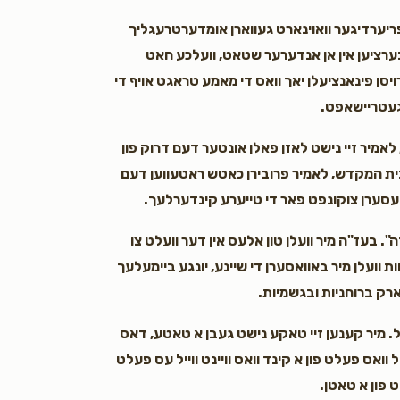
פריערדיגער וואוינארט געווארן אומדערטרעגליך
בערציען אין אן אנדערער שטאט, וועלכע האט
ויסן פינאנציעלן יאך וואס די מאמע טראגט אויף די
געטריישאפט.
 לאמיר זיי נישט לאזן פאלן אונטער דעם דרוק פון
ן בית המקדש, לאמיר פרובירן כאטש ראטעווען דעם
עסערן צוקונפט פאר די טייערע קינדערלעך.
". בעז"ה מיר וועלן טון אלעס אין דער וועלט צו
ת וועלן מיר באוואסערן די שיינע, יונגע ביימעלעך
טארק ברוחניות ובגשמיות.
ל. מיר קענען זיי טאקע נישט געבן א טאטע, דאס
וואס פעלט פון א קינד וואס וויינט ווייל עס פעלט
 פון א טאטן.