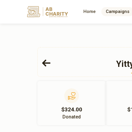
AB
Home
Campaigns
CHARITY
powerd by ahblicklive.com
Yitt
$324.00
$
Donated