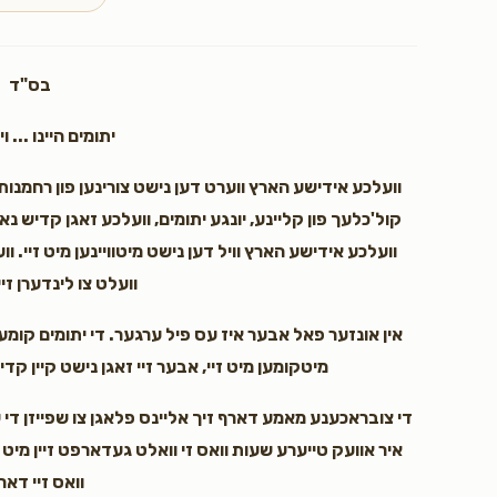
$54.00
3 מאל ח"י
בס"ד
יתומים היינו ... ו
וועלכע אידישע הארץ ווערט דען נישט צורינען פון רחמנות 
קול'כלעך פון קליינע, יונגע יתומים, וועלכע זאגן קדי
וועלכע אידישע הארץ וויל דען נישט מיטוויינען מיט זיי. ו
וועלט צו לינדערן זיי
אין אונזער פאל אבער איז עס פיל ערגער. די יתומים קומען
מיטקומען מיט זיי, אבער זיי זאגן נישט קיין ק
די צובראכענע מאמע דארף זיך אליינס פלאגן צו שפייזן די
איר אוועק טייערע שעות וואס זי וואלט געדארפט זיין מיט ד
וואס זיי דאר