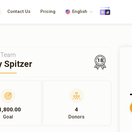
Contact Us
Pricing
English
Team
18
y Spitzer
1,800.00
4
Goal
Donors