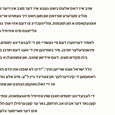
אויב איז דאס אלעס נישט גענוג איז דער מצב אין זייער 
צוליב מערערע אורזאכן און מען האט זיך געמוזט ארי
אפגעקאסט א הון תועפות, צולייגענדיג צו דעם אזוי אויך גר
פלייצעס מיט אזויפיל 
לאמיר דערהערן דעם וויי געשריי פון די לעבעדיגע יתומים,
פינאנציעלער חורבן. מיר באוויינען אין די טעג דעם חורב
בית מקדש מעט, דעם אידישן שטוב, און צושטעלן א ב
כלל ישראל וועט שרייען הויך: "ידינו לא שפכו את הדם הזה
ראטעווען די קינדערלעך פון צוגרינד גיין ל"ע. מיט אלע כוחו
אז זיי זאלן וואקסן געזונט און ש
די לעבעדיגע יתומים האבן שוין אזויפיל מיטגעמאכט, צופי
קען נאר דער אבינו אב הרחמן, נאר ער קען ערפילן דעם חלל 
אים דער ווארימער גלעט