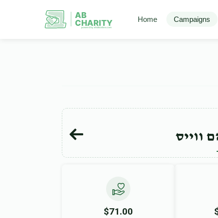
AB
Home
Campaigns
CHARITY
powerd by ahblicklive.com
 ווייס
$71.00