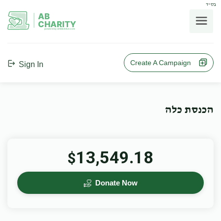
בס"ד
AB
CHARITY
powerd by ahblicklive.com
Create A Campaign
Sign In
הכנסת כלה
13,549.18
$
Donate Now