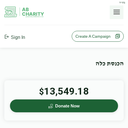
בס"ד
AB
CHARITY
powerd by ahblicklive.com
Create A Campaign
Sign In
הכנסת כלה
13,549.18
$
Donate Now