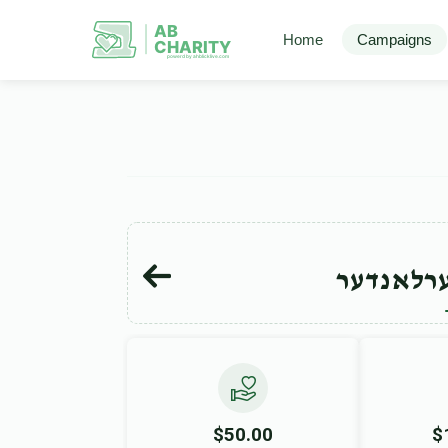
AB
Home
Campaigns
CHARITY
powerd by ahblicklive.com
ערלאנדער
$50.00
$