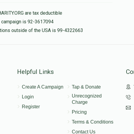
HARITY.ORG are tax deductible
is campaign is 92-3617094
nations outside of the USA is 99-4322663
Helpful Links
Co
Create A Campaign
Tap & Donate
Unrecognized
Login
Charge
Register
Pricing
Terms & Conditions
Contact Us