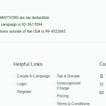
HARITY.ORG are tax deductible
is campaign is 92-3617094
nations outside of the USA is 99-4322663
Helpful Links
Co
Create A Campaign
Tap & Donate
Unrecognized
Login
Charge
Register
Pricing
Terms & Conditions