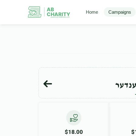
AB
Home
Campaigns
CHARITY
powerd by ahblicklive.com
ענדער
$18.00
$