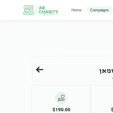
AB
Home
Campaigns
CHARITY
powerd by ahblicklive.com
טמאן
$190.00