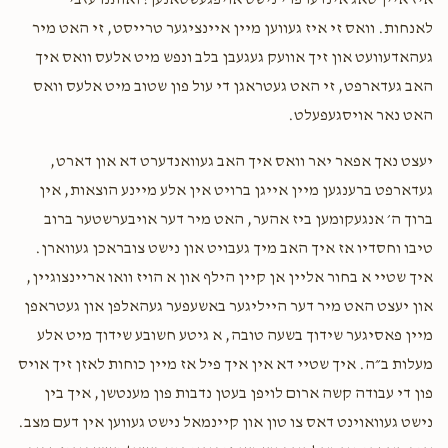
איז איין טאג אינדערפרי נישט אויפגעשטאנען! ואותנו עזבי
ליפא שווארטץ
David askal
לאנחות. וואס זי איז געווען מיין איינציגער טרייסט, זי האט מיר
$5.00
1 year ago
געהאדעוועט און זיך אוועק געגעבן בלב ונפש מיט אלעס וואס איך
האב געדארפט, זי האט געטראגן די עול פון שטוב מיט אלעס וואס
יואל מענדלאוויטש
David askal
האט נאר אויסגעפעלט.
$10.00
1 year ago
יעצט נאך אפאר יאר וואס איך האב געוואנדערט דא און דארט,
געדארפט ברענגען מיין אייגן ברויט אין אלע מיינע הוצאות, אין
ברוך ה׳ אנגעקומען ביז אהער, האט מיר דער אויבערשטער ברוב
טיבו וחסדיו אז איך האב מיך געבויט און נישט צובראכן געווארן.
איך שטיי א בחור אליין אן קיין הילף און א הויז וואו אריינצוגיין,
און יעצט האט מיר דער הייליגער באשעפער געהאלפן און געטראפן
מיין פאסיגער שידוך בשעה טובה, א גיטע חשובע שידוך מיט אלע
מעלות ב״ה. איך שטיי דא אין איך פיל אז מיין כוחות לאזן זיך אויס
פון די עבודה קשה ארום לויפן בעטן נדבות פון מענטשן, איך בין
נישט געוואוינט דאס צו טון און קיינמאל נישט געווען אין דעם מצב.