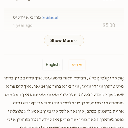
מרדכי איידליס
David askal
$5.00
1 year ago
Shmaya Lorincz
Ari prushinovsky, Yitzi vagshall,
Shimmy Fried, Levi & avrumy Greenfeld, Avi Rosen , Itcha
karpen, Yehuda prushinovsky, Nachman lebowitz, Yumi
Mendlowits , Moishe Neuhauser, Shimon Pollak, Mendy
Landa
English
אידיש
$19.35
1 year ago
אֶת אַחַי אָנֹכִי מְבַקֵּשׁ, הביטה וראה בדמע עיני. איך שרייב מיין בריוו
Thank you everyone כל אחד בשמו יבורך keep on rocking
we can do this! ❤️❤️❤️
מיט טרערן אין די אויגן, איך בין א בחור פון 24 יאר, איך קום פון א
שטוב פון 7 קינדער בלע״ה. ווער ס׳ווייסט ווייסט וואס איך האב מיט
געמאכט אין מיינע יארן פון אלטס קינד וואס איך קען דא נישט
אברהם טיקולסקי
David askal
ארויס ברענגען בכתב, אין נאך אלעס איז מיין מאמע ל״ע פלוצלינג
$52.00
1 year ago
נפטר געווארן!! פאר צוויי יאר צוריק איז ליידער נגזר געווארן אז זי