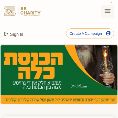
בס"ד
AB
CHARITY
powerd by ahblicklive.com
Create A Campaign
Sign In