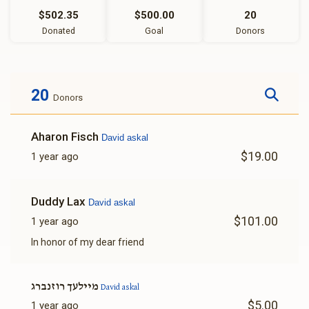
$502.35
$500.00
20
Donated
Goal
Donors
20
Donors
Aharon Fisch
David askal
$19.00
1 year ago
Duddy Lax
David askal
$101.00
1 year ago
In honor of my dear friend
מיילעך רוזנברג
David askal
$5.00
1 year ago