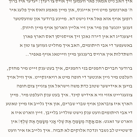
איך האב ניט אמאל פאר וועמען זיך אויס צו רעדן! יעדער איז ברוך
ה׳ פארנומען מיט זיין אייגנס, און מיין מאמע וואס איך פלעג איר
רופען אויף אזא פאל איז נישט דא. מיינע ברודער און שוועסטער
זענען יונגער פון מיר אין זיי אליין ווארטן אויף מיין חיזוק.
זיצענדיג דא אין דירה נאכן זיך אויסגיסן דאס הארץ פארן
באשעפער די אבי היתומים, האב איך מחליט געווען צו טון א
השתדלות אין ארויס ברענגען מיין ווייטאג אויף פאפיר..
ברודער חברים רחמנים בני רחמנים, איך בעט ענק זייט מיר מחזק,
העלפט מיר גיין אונטער די חופה מיט א רויאיגקייט. איך וויל אויך
בויען א אידישער שטוב כדת משה וישראל און צוגיין צום חופה
צוגעגרייט אזוי ווי א אידיש קינד. איך בעט ענק העלפט מיר. מיין
הארץ איז צובראכן אויף שברי שברים, און איך גלייב אז מיין טאטע
די אבי היתומים וועט ענק נישט שולדיג בלייבן. זיין ווארט איז א
ווארט ער זאגט: אִם אַתָּה מְשַׂמֵּחַ אֶת שֶׁלִּי אֲנִי מְשַׂמֵּחַ אֶת שֶׁלְּךָ! אין
ס׳שטייט לב נשבר ונדכה אלוקים לא תבזה. איך גלייב אז איר וועט