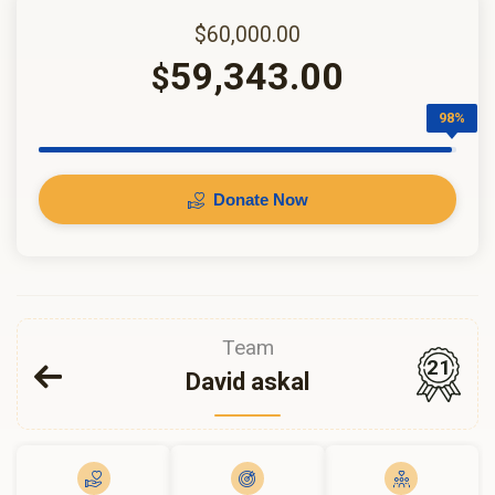
$60,000.00
59,343.00
$
98%
Donate Now
Team
21
David askal