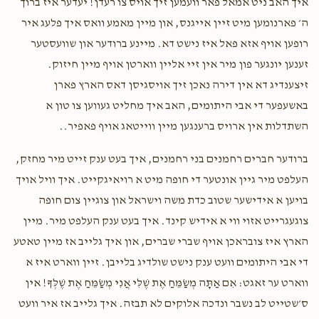
איך האב ניט אמאל פאר וועמען זיך אויס צו רעדן! יעדער איז ברוך
ה׳ פארנומען מיט זיין אייגנס, און מיין מאמע וואס איך פלעג איר
רופען אויף אזא פאל איז נישט דא. מיינע ברודער און שוועסטער
זענען יונגער פון מיר אין זיי אליין ווארטן אויף מיין חיזוק.
זיצענדיג דא אין דירה נאכן זיך אויסגיסן דאס הארץ פארן
באשעפער די אבי היתומים, האב איך מחליט געווען צו טון א
השתדלות אין ארויס ברענגען מיין ווייטאג אויף פאפיר..
ברודער חברים רחמנים בני רחמנים, איך בעט ענק זייט מיר מחזק,
העלפט מיר גיין אונטער די חופה מיט א רויאיגקייט. איך וויל אויך
בויען א אידישער שטוב כדת משה וישראל און צוגיין צום חופה
צוגעגרייט אזוי ווי א אידיש קינד. איך בעט ענק העלפט מיר. מיין
הארץ איז צובראכן אויף שברי שברים, און איך גלייב אז מיין טאטע
די אבי היתומים וועט ענק נישט שולדיג בלייבן. זיין ווארט איז א
ווארט ער זאגט: אִם אַתָּה מְשַׂמֵּחַ אֶת שֶׁלִּי אֲנִי מְשַׂמֵּחַ אֶת שֶׁלְּךָ! אין
ס׳שטייט לב נשבר ונדכה אלוקים לא תבזה. איך גלייב אז איר וועט