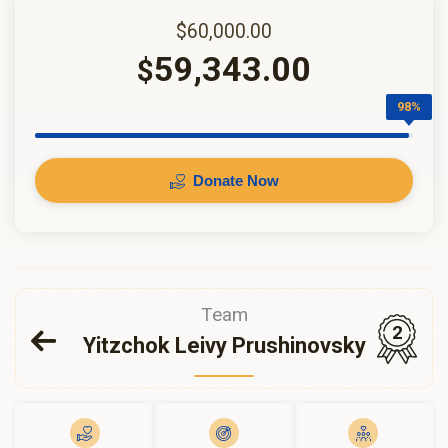
$60,000.00
59,343.00
$
98%
Donate Now
Team
2
Yitzchok Leivy Prushinovsky