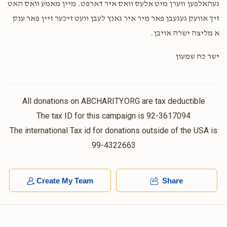
געהאלפען ווערן מיט אלעס וואס איר דארפט. מיין מאמע וואס האט
זיך אוועק געגעבן פאר מיר איר גאנץ לעבן וועט זיכער זיין פאר ענק
א מליצה ישרה אויבן.
ישר כח שמעון
All donations on ABCHARITY.ORG are tax deductible
The tax ID for this campaign is 92-3617094
The international Tax id for donations outside of the USA is
99-4322663
Create My Team
Share