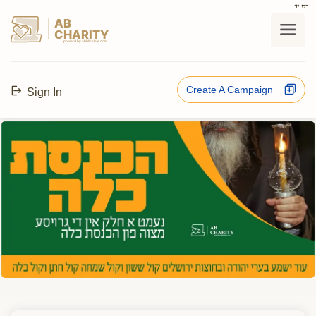
בס"ד
AB
CHARITY
powerd by ahblicklive.com
Create A Campaign
Sign In