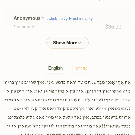
Anonymous
Yitzchok Leivy Prushinovsky
$36.00
1 year ago
Anonymous
Yitzchok Leivy Prushinovsky
$26.00
1 year ago
English
אידיש
Sarah Perets
Yitzchok Leivy Prushinovsky
$100.00
אֶת אַחַי אָנֹכִי מְבַקֵּשׁ, הביטה וראה בדמע עיני. איך שרייב מיין בריוו
1 year ago
מיט טרערן אין די אויגן, איך בין א בחור פון 24 יאר, איך קום פון א
שטוב פון 7 קינדער בלע״ה. ווער ס׳ווייסט ווייסט וואס איך האב מיט
Anonymous
Yitzchok Leivy Prushinovsky
געמאכט אין מיינע יארן פון אלטס קינד וואס איך קען דא נישט
$18.00
1 year ago
ארויס ברענגען בכתב, אין נאך אלעס איז מיין מאמע ל״ע פלוצלינג
נפטר געווארן!! פאר צוויי יאר צוריק איז ליידער נגזר געווארן אז זי
Anonymous
Yitzchok Leivy Prushinovsky