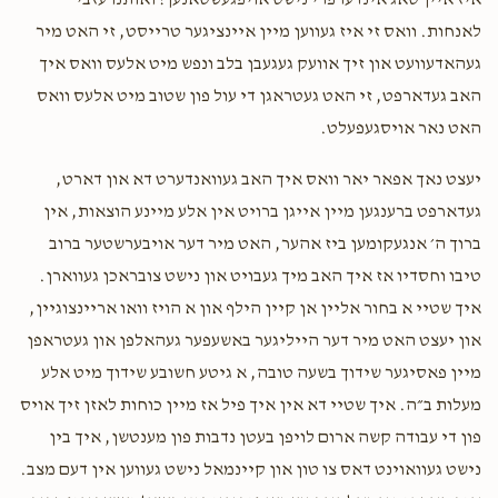
איז איין טאג אינדערפרי נישט אויפגעשטאנען! ואותנו עזבי
$120.00
1 year ago
לאנחות. וואס זי איז געווען מיין איינציגער טרייסט, זי האט מיר
געהאדעוועט און זיך אוועק געגעבן בלב ונפש מיט אלעס וואס איך
האב געדארפט, זי האט געטראגן די עול פון שטוב מיט אלעס וואס
האט נאר אויסגעפעלט.
יעצט נאך אפאר יאר וואס איך האב געוואנדערט דא און דארט,
געדארפט ברענגען מיין אייגן ברויט אין אלע מיינע הוצאות, אין
ברוך ה׳ אנגעקומען ביז אהער, האט מיר דער אויבערשטער ברוב
טיבו וחסדיו אז איך האב מיך געבויט און נישט צובראכן געווארן.
איך שטיי א בחור אליין אן קיין הילף און א הויז וואו אריינצוגיין,
און יעצט האט מיר דער הייליגער באשעפער געהאלפן און געטראפן
מיין פאסיגער שידוך בשעה טובה, א גיטע חשובע שידוך מיט אלע
מעלות ב״ה. איך שטיי דא אין איך פיל אז מיין כוחות לאזן זיך אויס
פון די עבודה קשה ארום לויפן בעטן נדבות פון מענטשן, איך בין
נישט געוואוינט דאס צו טון און קיינמאל נישט געווען אין דעם מצב.