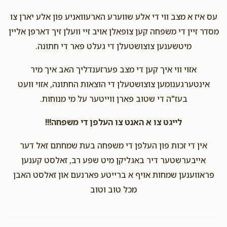
עס איז א מצב ווי די אלע שווערע הארעוואניע פון אלע יארן צו
מסדר זיין די משפחה קען צופאלן אויב זיי וועלן זיך דארפן אליין
מיטשענען צוצושטעלן די געלט פאר די חתונה.
אזוי ווי איך קען די מצב פערזענדליך האב איך מיר
אינטערגענומען צוצושטעלן די הוצאות החתונה, אזוי וועט
בעז"ה די שטוב פארן ווייטער על מי מנוחות.
לייגט צו א האנט צו העלפן די משפחה!!!
אין די זכות פון העלפן די משפחה בעת שמחתם זאל דער
אייבערשטער דיר באגליקן מיט שפע רב, זאלסט קענען
פראווענען שמחות אויף א ברייטע פארנעם און זאלסט האבן
מכל טוב וטוב