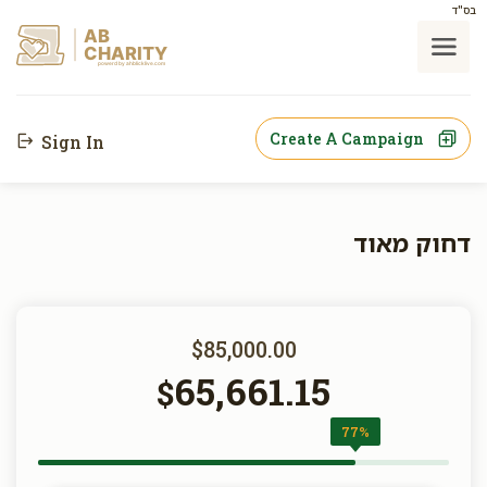
בס"ד
AB
CHARITY
powerd by ahblicklive.com
Create A Campaign
Sign In
דחוק מאוד
$85,000.00
65,661.15
$
77%