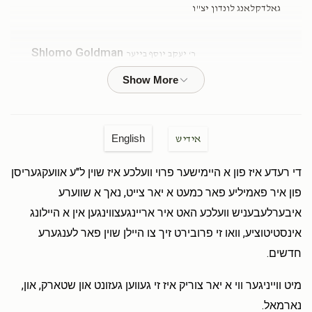
גאלדקלאנג לונדון יצ"ו
Shlomo Goldman
ר‘ יעקב יוסף בייער
$101.00
6 months ago
Naftuli Moshel
ר‘ יעקב יוסף בייער
$18.00
6 months ago
English
אידיש
די רעדע איז פון א היימישער פרוי וועלכע איז שוין ל"ע אוועקגעריסן
Yochanon Bayer
ר‘ יעקב יוסף בייער
פון איר פאמיליע פאר כמעט א יאר צייט, נאך א שווערע
$50.00
6 months ago
איבערלעבעניש וועלכע האט איר אריינגעצווינגען אין א היילונג
לכבוד מיין חשובע ברודער הרה''ח ר' יעקב יוסף וועלכע טוט
אינסטיטוציע, וואו זי פרובירט זיך צו היילן שוין פאר לענגערע
אזויפיל חסד ביודעים ובלא יודעים כה לחי!
חדשים.
Menashe Bayer
מיט ווייניגער ווי א יאר צוריק איז זי געווען געזונט און שטארק, און,
ר‘ יעקב יוסף בייער
$36.00
6 months ago
נארמאל.