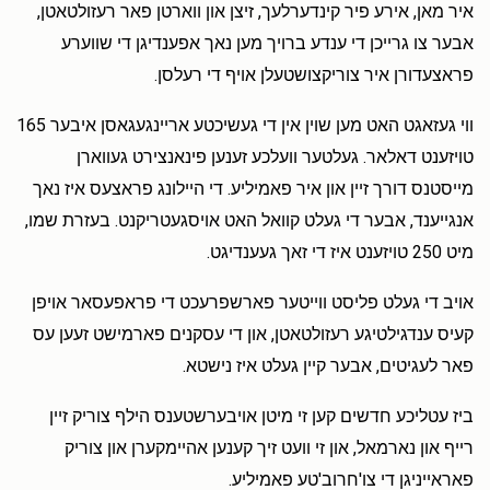
איר מאן, אירע פיר קינדערלעך, זיצן און ווארטן פאר רעזולטאטן,
אבער צו גרייכן די ענדע ברויך מען נאך אפענדיגן די שווערע
פראצעדורן איר צוריקצושטעלן אויף די רעלסן.
ווי געזאגט האט מען שוין אין די געשיכטע אריינגעגאסן איבער 165
טויזענט דאלאר. געלטער וועלכע זענען פינאנצירט געווארן
מייסטנס דורך זיין און איר פאמיליע. די היילונג פראצעס איז נאך
אנגייענד, אבער די געלט קוואל האט אויסגעטריקנט. בעזרת שמו,
מיט 250 טויזענט איז די זאך געענדיגט.
אויב די געלט פליסט ווייטער פארשפרעכט די פראפעסאר אויפן
קעיס ענדגילטיגע רעזולטאטן, און די עסקנים פארמישט זעען עס
פאר לעגיטים, אבער קיין געלט איז נישטא.
ביז עטליכע חדשים קען זי מיטן אויבערשטענס הילף צוריק זיין
רייף און נארמאל, און זי וועט זיך קענען אהיימקערן און צוריק
פאראייניגן די צו'חרוב'טע פאמיליע.