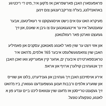
פראפעסארן האבן פארשפראכן אז מ'קען איר, מיט די ריכטיגע
באהאנדלונג, בעז"ה צוריקברענגען צום זינען.
מעיקרא האט עס אים נישט אויסגעקוקט ווי רעאליטעט, אבער
עווענטועל איז ער איינגעגאנגען עס צו גיבן א שאנס, און זיך
געזעצט ווארטן פאר רעזולטאטן.
און אזוי זיצט ער שוין פאר לאנגע מאנאטן; עסקנים און פאמיליע
האבן שוין צוזאמגעשלעפט איבער 165 אלפים, מ'האט איר
טראנספארטירט איבערן ים, אהער קיין אמעריקע וואו זאכן האבן
זיך אנגעהויבן קוילערן ארויף און אראפ.
אירע אויסזיכטן האבן זיך געהויבן און גענידערט, בלוט און שווייס
און שווערע אלפים ורבבות זענען געשפענדעט געווארן, ביז מ'האט
זיך געקענט טרייסטן אז מ'זעט שוין עטוואס ליכט ביים ענדע פון א
לאנגע, טונקעלע טונעל.