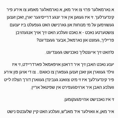
in honor of my great brother
א נארמאלער פרוי צו איר מאן, א נארמאלער מאמע צו אירע פיר
קינדערלעך. זי איז געווען אין איר יונגע דרייסיגער יארן, זאכן זענען
AVRHoM PINCHES GOLDKLANG
ר‘ יעקב יוסף בייער
געשווימען על מי מנוחות און גארנישט האט געפעלט ביז יענעם
$26.00
6 months ago
צושטערטע נאכט - א נאכט וועלכע האט זיך אויך אנגעהויבן
פרייליך, געזונט און נארמאל, אבער געענדיגט?
ס'האט זיך אייגנטליך נאכנישט געענדיגט.
יענע נאכט האבן זיך איר דראטן אויפאמאל פארדריידט, זי איז
ווילד געווארן און זאכן זענען געפארן צו כאאס… צו די אויגן פון אירע
פיר קינדערלעך איז זי מיט צוואנג געבינדן געווארן דורך הצלה לייט
וועלכע האבן איר ארויסגעפירט אין שפיטאל אריין.
זי איז נאכנישט אהיימגעקומען.
איר מאן, א וואוילער איד מאנ"ש, וועלכע האט קיין שלעכטס נישט