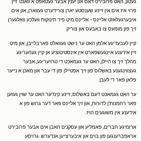
געטון, האט פרובירט דאס און יענץ אבער געטאפט א וואנט. זיין
פרוי איז אים אין זיינע שענסטע יארן צורידערט געווארן, און אים
איבערגעלאזט אליינס - אליינס מיט פיר תינוקות וועלכע וואלגערן
זיך פון מומעס צו באבעס און צוריק.
קיין לעבעדיגע אלמן האט ער נישט געוואלט פארבלייבן, און מיט
זיין אידענע איינגעשפארט אין אינסטיטוציע אן קיין געהעריגע
מהלך זיך צו היילן, האט ער געמאכט די טרויעריגע, אבער
געצווינגענע באשלוס פון זיך אפטיילן פון די עבר און מאכן א נייער
פלאן פאר די לעבן.
ער האט געמאכט דעם באשלוס; זיינע קינדער האט ער שוין געזען
פאר רחמנות'ן לדורות, און זיך אליינס פאר דער גרוש פון א
אידענע אין משוגעים הויז.
ארומיגע חברים, פאמליע און עסקנים האבן אים אבער פרובירט
אראפברענגען פון בוים און איבערצייגן אנדערש. גרויסע