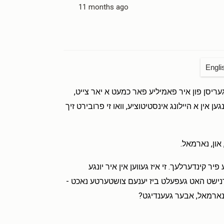
11 months ago
Engli
קגעריסן פון איר פאמיליע פאר כמעט א יאר צייט,
 אין א היילונג אינסטיטוציע, וואו זי פרובירט זיך
 און, נארמאל.
 קינדערלעך. זי איז געווען אין איר יונגע
גארנישט האט געפעלט ביז יענעם צושטערטע נאכט -
ן נארמאל, אבער געענדיגט?