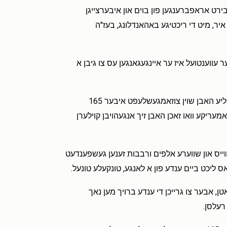
רט אראפברענגען פון בוים און איבערצייגן
ר, מיט די ריכטיגע באהאנדלונג, בעז"ה
ווענטועל איז ער איינגעגאנגען עס צו גיבן א
און אזוי זיצט ער שוין פאר לאנגע מאנאטן; עסקנים און פאמיליע האבן שוין צוזאמגעשלעפט איבער 165
ריקע וואו זאכן האבן זיך אנגעהויבן קוילערן
שווייס און שווערע אלפים ורבבות זענען געשפענדעט
אס ליכט ביים ענדע פון א לאנגע, טונקעלע טונעל.
טן, אבער צו גרייכן די ענדע ברויך מען נאך
רעלסן.