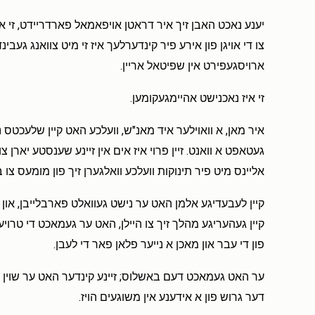
יענע נאכט האבן זיך איר דראטן אויפאמאל פארדריידט, זי איז
צו די אויגן פון אירע פיר קינדערלעך איז זי מיט צוואנג געבי
ארויסגעפירט אין שפיטאל אריין.
זי איז נאכנישט אהיימגעקומען.
איר מאן, א וואוילער איד מאנ"ש, וועלכע האט קיין שלעכטס 
געטאפט א וואנט. זיין פרוי איז אים אין זיינע שענסטע יארן צ
אליינס מיט פיר תינוקות וועלכע וואלגערן זיך פון מומעס צו 
קיין לעבעדיגע אלמן האט ער נישט געוואלט פארבלייבן, און מ
קיין געהעריגע מהלך זיך צו היילן, האט ער געמאכט די טרויע
פון די עבר און מאכן א נייער פלאן פאר די לעבן.
ער האט געמאכט דעם באשלוס; זיינע קינדער האט ער שוין גע
דער גרוש פון א אידענע אין משוגעים הויז.