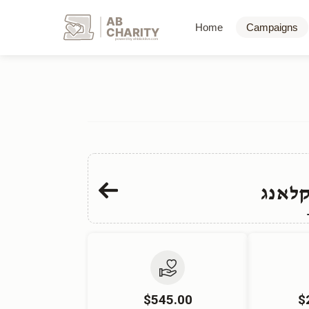
AB
Home
Campaigns
CHARITY
powerd by ahblicklive.com
לאנג
$545.00
$