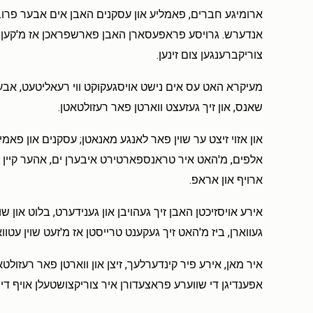
ארומיגע חברים, פאמליע און עסקנים האבן אים אבער פרובי
אנדערש. גרויסע פראפעסארן האבן פארשפראכן אז מ'קען אי
צוריקברענגען צום זינען.
מעיקרא האט עס אים נישט אויסגעקוקט ווי רעאליטעט, אבער ע
שאנס, און זיך געזעצט ווארטן פאר רעזולטאטן.
אלפים, מ'האט איר טראנספארטירט איבערן ים, אהער קיין אמע
ארויף און אראפ.
אירע אויסזיכטן האבן זיך געהויבן און גענידערט, בלוט און 
געווארן, ביז מ'האט זיך געקענט טרייסטן אז מ'זעט שוין עטוו
איר מאן, אירע פיר קינדערלעך, זיצן און ווארטן פאר רעזולטא
אפענדיגן די שווערע פראצעדורן איר צוריקצושטעלן אויף די 