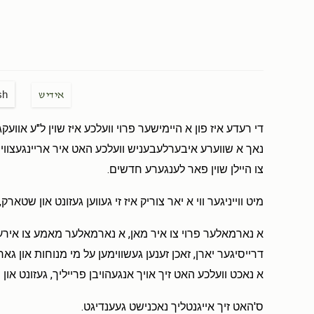
sh
אידיש
די רעדע איז פון א היימישער פרוי וועלכע איז שוין ל"ע אווע
נאך א שווערע איבערלעבעניש וועלכע האט איר אריינגעצווינגען
צו היילן שוין פאר לענגערע חדשים.
מיט ווייניגער ווי א יאר צוריק איז זי געווען געזונט און שטארק,
א נארמאלער פרוי צו איר מאן, א נארמאלער מאמע צו אירע פיר
דרייסיגער יארן, זאכן זענען געשווימען על מי מנוחות און 
א נאכט וועלכע האט זיך אויך אנגעהויבן פרייליך, געזונט או
ס'האט זיך אייגנטליך נאכנישט געענדיגט.