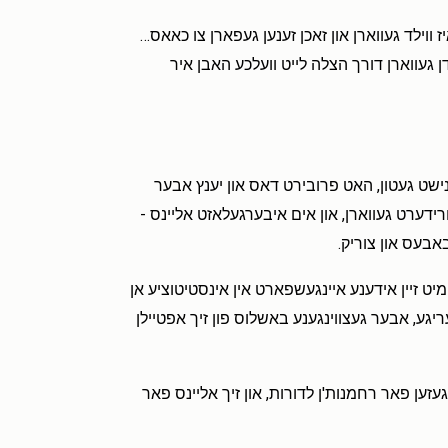
 ווילד געווארן און זאכן זענען געפארן צו כאאס…
נדן געווארן דורך הצלה לייט וועלכע האבן איר
נישט געטון, האט פרובירט דאס און יענץ אבער
ורידערט געווארן, און אים איבערגעלאזט אליינס -
באבעס און צוריק.
יט זיין אידענע איינגעשפארט אין אינסטיטוציע אן
ריגע, אבער געצווינגענע באשלוס פון זיך אפטיילן
זען פאר רחמנות'ן לדורות, און זיך אליינס פאר