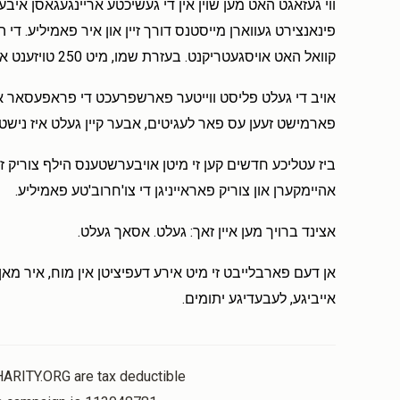
פינאנצירט געווארן מייסטנס דורך זיין און איר פאמיליע. די 
קוואל האט אויסגעטריקנט. בעזרת שמו, מיט 250 טויזענט איז די זאך געענדיגט.
אויב די געלט פליסט ווייטער פארשפרעכט די פראפעסאר אויפ
פארמישט זעען עס פאר לעגיטים, אבער קיין געלט איז נישט
ביז עטליכע חדשים קען זי מיטן אויבערשטענס הילף צוריק זיין 
אהיימקערן און צוריק פאראייניגן די צו'חרוב'טע פאמיליע.
אצינד ברויך מען איין זאך: געלט. אסאך געלט.
אן דעם פארבלייבט זי מיט אירע דעפיציטן אין מוח, איר מאן 
אייביגע, לעבעדיגע יתומים.
HARITY.ORG are tax deductible