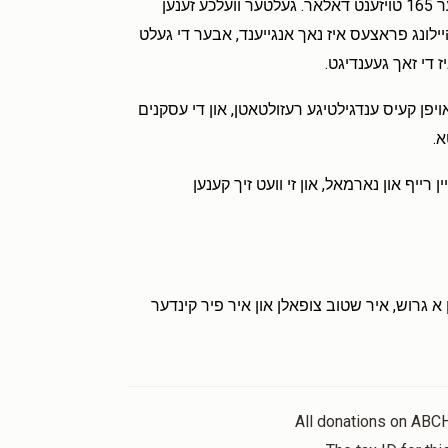
ווי געזאגט האט מען שוין אין די געשיכטע אריינגעגאסן איבער 165 טויזענט דאלאר. געלטער וועלכע זענען
היילונג פראצעס איז נאך אנגייענד, אבער די געלט
ן קעיס ענדגילטיגע רעזולטאטן, און די עסקנים
א.
רייף און נארמאל, און זי וועט זיך קענען
א גרוש, איר שטוב צופאלן און איר פיר קינדער
All donations on ABC