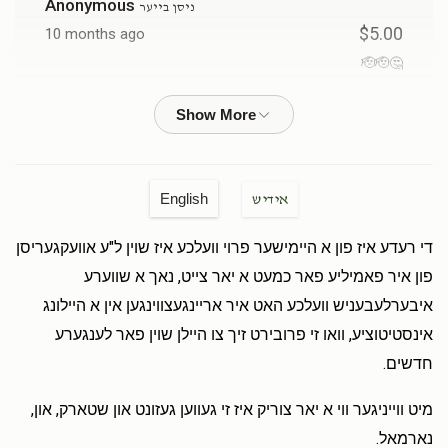
Anonymous
ניסן בייער
$5.00
10 months ago
🤔🫡🫡
Yanky Silberman
ניסן בייער
$36.00
10 months ago
נחשון
English
אידיש
די רעדע איז פון א היימישער פרוי וועלכע איז שוין ל"ע אוועקגעריסן
פון איר פאמיליע פאר כמעט א יאר צייט, נאך א שווערע
איבערלעבעניש וועלכע האט איר אריינגעצווינגען אין א היילונג
אינסטיטוציע, וואו זי פרובירט זיך צו היילן שוין פאר לענגערע
חדשים.
מיט ווייניגער ווי א יאר צוריק איז זי געווען געזונט און שטארק, און,
נארמאל.