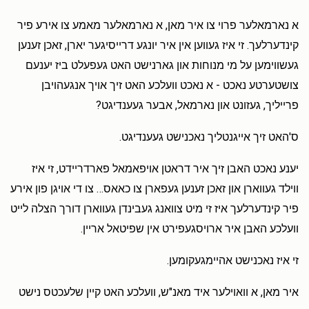
א נארמאלער פרוי צו איר מאן, א נארמאלער מאמע צו אירע פיר
קינדערלעך. זי איז געווען אין איר יונגע דרייסיגער יארן, זאכן זענען
געשווימען על מי מנוחות און גארנישט האט געפעלט ביז יענעם
צושטערטע נאכט - א נאכט וועלכע האט זיך אויך אנגעהויבן
פרייליך, געזונט און נארמאל, אבער געענדיגט?
ס'האט זיך אייגנטליך נאכנישט געענדיגט.
יענע נאכט האבן זיך איר דראטן אויפאמאל פארדריידט, זי איז
ווילד געווארן און זאכן זענען געפארן צו כאאס… צו די אויגן פון אירע
פיר קינדערלעך איז זי מיט צוואנג געבינדן געווארן דורך הצלה לייט
וועלכע האבן איר ארויסגעפירט אין שפיטאל אריין.
זי איז נאכנישט אהיימגעקומען.
איר מאן, א וואוילער איד מאנ"ש, וועלכע האט קיין שלעכטס נישט