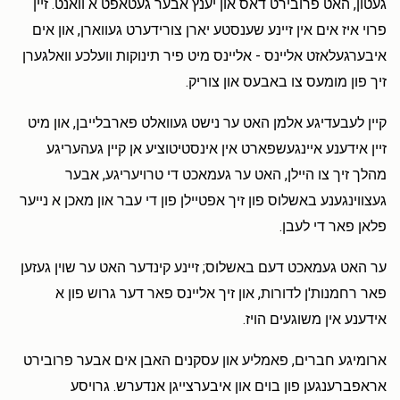
געטון, האט פרובירט דאס און יענץ אבער געטאפט א וואנט. זיין
פרוי איז אים אין זיינע שענסטע יארן צורידערט געווארן, און אים
איבערגעלאזט אליינס - אליינס מיט פיר תינוקות וועלכע וואלגערן
זיך פון מומעס צו באבעס און צוריק.
קיין לעבעדיגע אלמן האט ער נישט געוואלט פארבלייבן, און מיט
זיין אידענע איינגעשפארט אין אינסטיטוציע אן קיין געהעריגע
מהלך זיך צו היילן, האט ער געמאכט די טרויעריגע, אבער
געצווינגענע באשלוס פון זיך אפטיילן פון די עבר און מאכן א נייער
פלאן פאר די לעבן.
ער האט געמאכט דעם באשלוס; זיינע קינדער האט ער שוין געזען
פאר רחמנות'ן לדורות, און זיך אליינס פאר דער גרוש פון א
אידענע אין משוגעים הויז.
ארומיגע חברים, פאמליע און עסקנים האבן אים אבער פרובירט
אראפברענגען פון בוים און איבערצייגן אנדערש. גרויסע