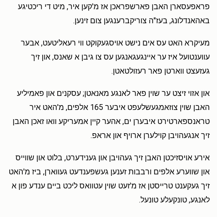
פראפעסארן האבן פארשפראכן אז מ'קען איר, מיט די ריכטיגע
באהאנדלונג, בעז"ה צוריקברענגען צום זינען.
מעיקרא האט עס אים נישט אויסגעקוקט ווי רעאליטעט, אבער
עווענטועל איז ער איינגעגאנגען עס צו גיבן א שאנס, און זיך
געזעצט ווארטן פאר רעזולטאטן.
און אזוי זיצט ער שוין פאר לאנגע מאנאטן; עסקנים און פאמיליע
האבן שוין צוזאמגעשלעפט איבער 165 אלפים, מ'האט איר
טראנספארטירט איבערן ים, אהער קיין אמעריקע וואו זאכן האבן
זיך אנגעהויבן קוילערן ארויף און אראפ.
אירע אויסזיכטן האבן זיך געהויבן און גענידערט, בלוט און שווייס
און שווערע אלפים ורבבות זענען געשפענדעט געווארן, ביז מ'האט
זיך געקענט טרייסטן אז מ'זעט שוין עטוואס ליכט ביים ענדע פון א
לאנגע, טונקעלע טונעל.