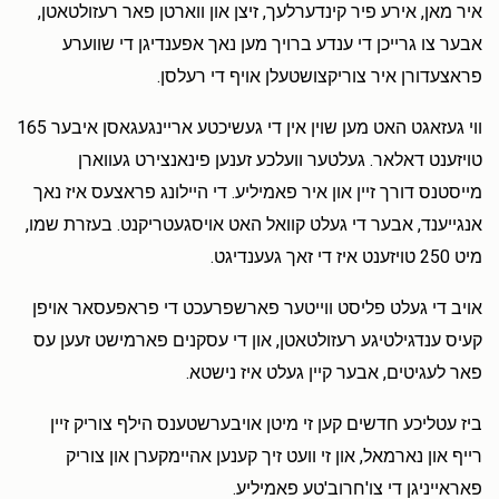
איר מאן, אירע פיר קינדערלעך, זיצן און ווארטן פאר רעזולטאטן,
אבער צו גרייכן די ענדע ברויך מען נאך אפענדיגן די שווערע
פראצעדורן איר צוריקצושטעלן אויף די רעלסן.
ווי געזאגט האט מען שוין אין די געשיכטע אריינגעגאסן איבער 165
טויזענט דאלאר. געלטער וועלכע זענען פינאנצירט געווארן
מייסטנס דורך זיין און איר פאמיליע. די היילונג פראצעס איז נאך
אנגייענד, אבער די געלט קוואל האט אויסגעטריקנט. בעזרת שמו,
מיט 250 טויזענט איז די זאך געענדיגט.
אויב די געלט פליסט ווייטער פארשפרעכט די פראפעסאר אויפן
קעיס ענדגילטיגע רעזולטאטן, און די עסקנים פארמישט זעען עס
פאר לעגיטים, אבער קיין געלט איז נישטא.
ביז עטליכע חדשים קען זי מיטן אויבערשטענס הילף צוריק זיין
רייף און נארמאל, און זי וועט זיך קענען אהיימקערן און צוריק
פאראייניגן די צו'חרוב'טע פאמיליע.