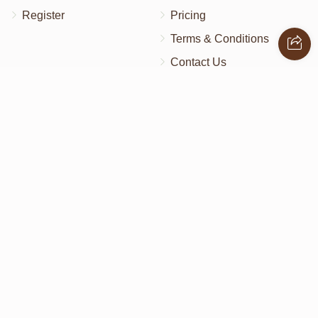
Register
Pricing
Terms & Conditions
Contact Us
Contact Us
172 Blauvelt Rd, Monsey, NY
(212) 239-8923
info@abcharity.org
Powered by
AhBlickLive.com
© 2026 AB CHARITY INC . All Rights Reserved