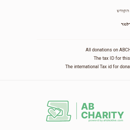
הקודש
נגר
All donations on ABC
The tax ID for th
The international Tax id for do