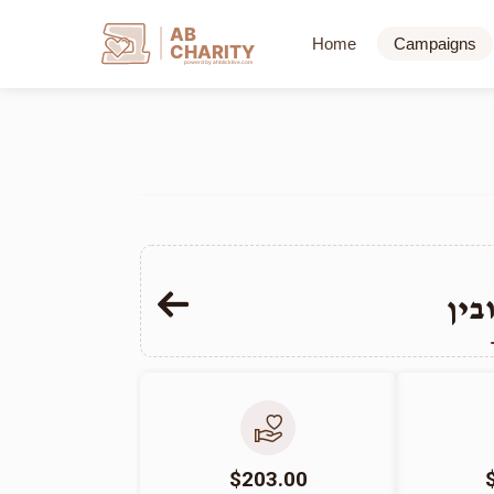
AB
Home
Campaigns
CHARITY
powerd by ahblicklive.com
בין
$203.00