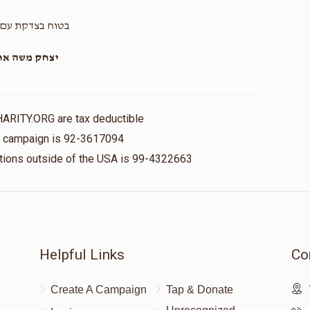
בטוח בצדקת עם 
יצחק משה ארל
HARITY.ORG are tax deductible
is campaign is 92-3617094
nations outside of the USA is 99-4322663
Helpful Links
Co
Create A Campaign
Tap & Donate