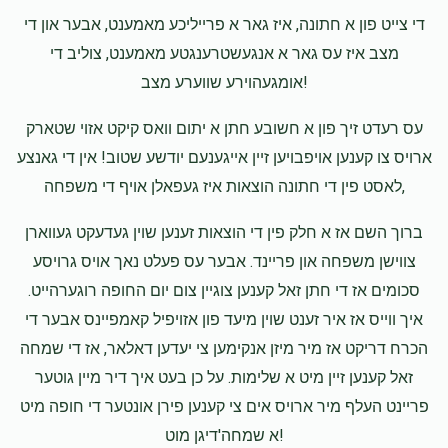
Dini Getter
Motty & Miriam Fischer
די צייט פון א חתונה, איז גאר א פרייליכע מאמענט, אבער און די
$100.00
10 months ago
מצב איז עס גאר א אנגעשטרענגטע מאמענט, צוליב די
אומגעהוירע שווערע מצב!
עס רעדט זיך פון א חשובע חתן א יתום וואס קיקט אזוי שטארק
ארויס צו קענען אויפבויען זיין אייגענעם יודשע שטוב! אין די גאנצע
לאסט פין די חתונה הוצאות איז געפאלן אויף די משפחה,
ברוך השם אז א חלק פין די הוצאות זענען שוין געדעקט געווארן
צווישן משפחה און פריינד. אבער עס פעלט נאך אויס גרויסע
סכומים אז די חתן זאל קענען צוגיין צום יום החופה רוגערהייט.
איך ווייס אז איר זענט שוין מיעד פון אזויפיל קאמפיינס אבער די
הכרח דריקט אז מיר מיזן אנקימען צי יעדען דאלאר, אז די שמחה
זאל קענען זיין מיט א שלימות. על כן בעט איך דיר מיין גוטער
פריינט העלף מיר ארויס אים צי קענען פירן אונטער די חופה מיט
א שמחה'דיגן מוט!