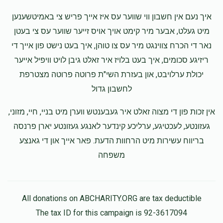
איך נעם אין חשבון ווי שווער עס איז אייך פריש צי באמיטשענען
מיט געלט, אבער מיר קימט אויך אויס זייער שווער עס צי בעטן
נאר די הכרח צווינגט מיר עס צו טוהן, איך בעט נישט פון אייך די
ריזיגע סכומים, איך בעט בלויז איר זאלט גיבן לויט וויפיל אייער
יכולת ערלויבט, און בעזרת השי"ת פרוטה פרוטה מצטרפת
לחשבון גדול
אין זכות פון די מצוה זאלט איר געבענטש ווערן מיט בניי, חיי, מזוני,
געזונטע, לעכטיגע, ערליכע קינדער לאנגע געזונטע יארן פרנסה
בריווח עשירות מיט הרחוות הדעת. פאר אייך און די גאנצע
משפחה
All donations on ABCHARITY.ORG are tax deductible
The tax ID for this campaign is 92-3617094