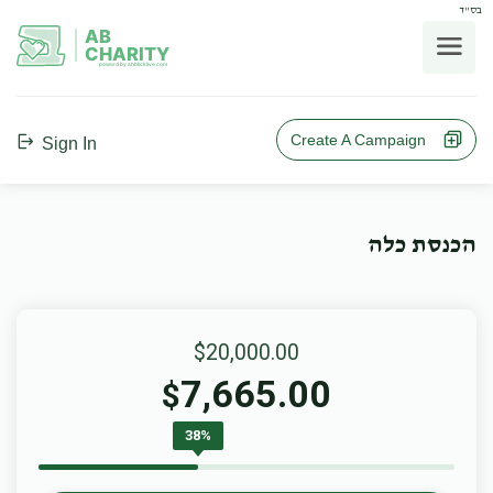
בס"ד
AB
CHARITY
powerd by ahblicklive.com
Create A Campaign
Sign In
הכנסת כלה
$20,000.00
7,665.00
$
38%