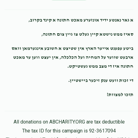
שמואל שטערן
Shmili Oberlander
א גאר נאנטע ידיד אונזערע מאכט חתונה א קינד בקרוב,
$201.00
9 months ago
סאיז ממש נישטא קיין געלט צו גיין צום חתונה,
Naftali Moskowitz
Shmili Oberlander
ביטע עפענט אייער הארץ אין שטיצט א חשובע אינגערמאן וואס
$500.00
9 months ago
ארבעט שווער על המחיה ועל הכלכלה, אין יעצט ווען ער מאכט
חתונה איז די מצב ממש געשטיקט.
Mordechai Taub
Mordechai Leib Gottesman
די זכות וועט ענק זיכער ביישטיין.
$50.00
9 months ago
תזכו למצוות!
ס'בענקט זיך נאך די חברותא שאפט
All donations on ABCHARITY.ORG are tax deductible
The tax ID for this campaign is 92-3617094