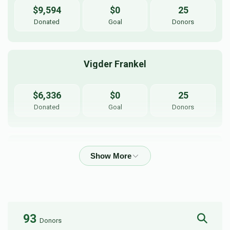
$9,594
$0
25
Donated
Goal
Donors
Vigder Frankel
$6,336
$0
25
Donated
Goal
Donors
Avrumi Markowitz
$4,119
$0
24
Donated
Goal
Donors
93
Donors