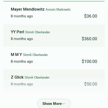
Mordechai Leib Gottesman
Mayer Mendlowitz
Avrumi Markowitz
$36.00
8 months ago
$1,233
$0
14
Donated
Goal
Donors
YY Perl
Shmili Oberlander
$360.00
8 months ago
Chaim Pesach Markowitz
M M Y
Shmili Oberlander
$8,000
$0
1
$100.00
8 months ago
Donated
Goal
Donors
Z Glick
Shmili Oberlander
$50.00
8 months ago
Zalmy Leifer
Shmili Oberlander
$500.00
8 months ago