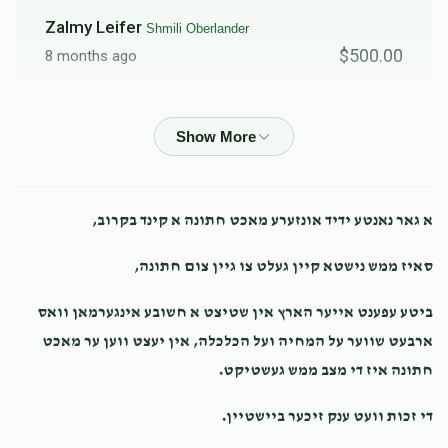
Zalmy Leifer
Shmili Oberlander
$500.00
8 months ago
שמואל שטערן
Shmili Oberlander
$201.00
9 months ago
Naftali Moskowitz
Shmili Oberlander
א גאר נאנטע ידיד אונזערע מאכט חתונה א קינד בקרוב,
$500.00
9 months ago
סאיז ממש נישטא קיין געלט צו גיין צום חתונה,
Moshe Zev Wolcowitz
Shmili Oberlander
ביטע עפענט אייער הארץ אין שטיצט א חשובע אינגערמאן וואס
$300.00
9 months ago
ארבעט שווער על המחיה ועל הכלכלה, אין יעצט ווען ער מאכט
Mazal tov!
חתונה איז די מצב ממש געשטיקט.
די זכות וועט ענק זיכער ביישטיין.
Yossi Schwimmer
Shmili Oberlander