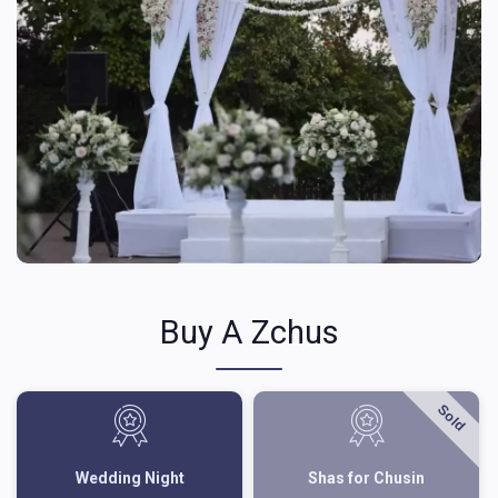
Buy A Zchus
Sold
Wedding Night
Shas for Chusin