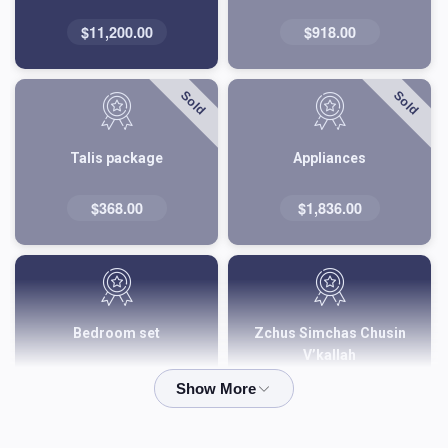
$11,200.00
$918.00
Sold
Sold
Talis package
Appliances
$368.00
$1,836.00
Bedroom set
Zchus Simchas Chusin
V’kallah
$2,845.00
$180.00