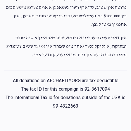
$100.00
2 years ago
פרוטה אין שטיב, ס׳דארף ווערן געשאפען א אויסטערנאמישע סכום
פון 000,$100 ביז געציילטע טעג כדי צו קענען חתנה מאכען, אין
אהנגיין מיטן לעבן.
אין דאס וועט זיכער זיין א גרויסע זכות פאר אייך א שנה טובה
ומתוקה, א גליקלעכער יאהר מיט שמחה אין אייער שטיב שטענדיג
מיט הרחבת הדעת אין נחת פין אייערע קינדער אמן.
All donations on ABCHARITY.ORG are tax deductible
The tax ID for this campaign is 92-3617094
The international Tax id for donations outside of the USA is
99-4322663