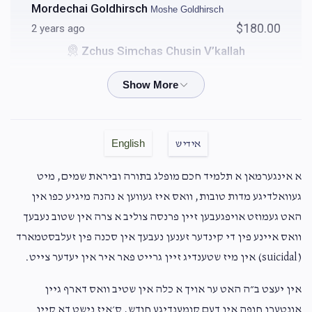
Mordechai Goldhirsch
Moshe Goldhirsch
$180.00
2 years ago
Zchus Simchas Chusin V’kallah
Anonymous
Moshe Goldhirsch
$360.00
2 years ago
English
אידיש
Anonymous
Moshe Goldhirsch
א אינגערמאן א תלמיד חכם מופלג בתורה וביראת שמים, מיט
$750.00
2 years ago
געוואלדיגע מדות טובות, וואס איז געווען א נהנה מיגיע כפו אין
האט געמוזט אויפגעבען זיין פרנסה צוליב א צרה אין שטוב נעבעך
Anonymous
Moshe Goldhirsch
וואס איינע פין די קינדער זענען נעבעך אין סכנה פין זעלבסטמארד
$360.00
2 years ago
(suicidal) אין מיז שטענדיג זיין גרייט פאר איר אין יעדער צייט.
אין יעצט ב״ה האט ער אויך א כלה אין שטיב וואס דארף גיין
Anonymous
Moshe Goldhirsch
אונטערן חופה אין דעם קומענדיגע חודש, ס׳איז נישט דא קיין