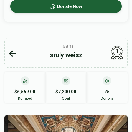
Donate Now
Team
1
sruly weisz
$6,569.00
$7,200.00
25
Donated
Goal
Donors