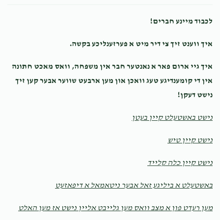
$250.00
3 months ago
לכבוד מיינע חברים!
Motty Birnhack
sruly weisz, חזקי פריעזעל, יענק'ל
איך ווענט זיך צי דיר מיט א פערזענליכע בקשה.
אייזענבערג, פינחס אלבוים, מרדכי וויינגארטן
$2.00
3 months ago
איך גיי ארום פאר א נאנטער חבר אין משפחה, וואס מאכט חתונה
אין די קומענדיגע טעג וואכן און מען ארבעט שווער אבער קען זיך
Moshe Glick
נישט דעקן!
sruly weisz
$150.00
3 months ago
נישט באשטעלט קיין בעטן
נישט קיין טיש
Chaim Gold
sruly weisz
$18.00
4 months ago
נישט קיין כלה קלייד
באשטעלט א ביליגע זאל אבער ניטאמאל א דיפאזעט
מען רעדט פון א מצב וואס מען גלייבט אליין נישט אז מען האלט