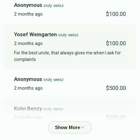
Anonymous
sruly weisz
$100.00
2 months ago
Yosef Weingarten
sruly weisz
$100.00
2 months ago
For the best uncle, that always gives me when I ask for
complaints
Anonymous
sruly weisz
$500.00
2 months ago
Kohn Benzy
sruly weisz
$300.00
3 months ago
Galitsky Ch D
sruly weisz