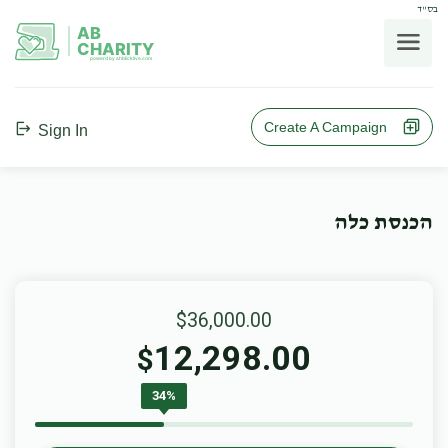
בס"ד
AB
CHARITY
powerd by ahblicklive.com
Create A Campaign
Sign In
הכנסת כלה
$36,000.00
12,298.00
$
34%