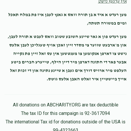
אין ערגעץ נישט
מען רעדט א איד א בן תורה וואס א גאנץ לעבן איז פת במלח תאכל
ומים במשורה תשתה,
מען רעדט פון א גאר שיינע חשובע שטוב וואס לעבט א תורה לעבן,
און מ׳ארבעט שווער צי מסדר זיין זאכן אויף טעגליכן לעבן אלעס
נישט צו דארפן אנקומען צו מענטשען אין עס זאל זיין פת נקייה
אבער פאר די חתונה דארפן מיר דיין הילף, טייערע חברים ביטע
העלפט מיר ארויס דורך אים געבן א שיינע נתינה און די זכות זאל
אייך ביישטיין איר זאלט האבן אלעס גוטס.
All donations on ABCHARITY.ORG are tax deductible
The tax ID for this campaign is 92-3617094
The international Tax id for donations outside of the USA is
99-4322663