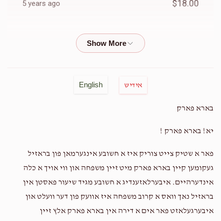
$18.00
5 years ago
Eytan K
Chaim kline
$18.00
5 years ago
שפילער
בלומען
$1,500.00
$1,500.00
Chana
Chaim kline
English
אידיש
$18.00
5 years ago
בארא פארק
Anonymous
Chaim kline
יא! בארא פארק !
גאנצע חתונה נאכט
$5.00
5 years ago
פאר א שטיק צייט צוריק איז א חשובע אינגערמאן פון בראזיל
$7,925.00
געקומען קיין בארא פארק מיט זיין משפחה און ווי אויך א כלה
Chaim Adler
Chaim kline
אינדערהיים. איבערלאזענדיג א חשובע מגיד שיעור פאסטן אין
$18.00
5 years ago
בראזיל נאך וואס א קרוב משפחה איז אוועק פון דער וועלט און
איבערגעלאזט פאר אים א דירה אין בארא פארק אלץ זיין