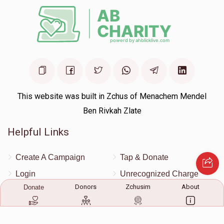
This website was built in Zchus of Menachem Mendel
Ben Rivkah Zlate
Helpful Links
Create A Campaign
Tap & Donate
Login
Unrecognized Charge
Donors
Zchusim
About
Donate
Register
Pricing
Terms & Conditions
Contact Us