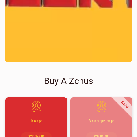
Buy A Zchus
Sold
קידושן רינגל
קיטל
$125.00
$100.00