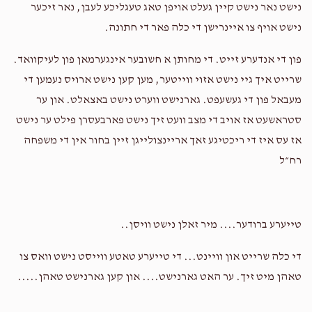
נישט נאר נישט קיין געלט אויפן טאג טעגליכע לעבן, נאר זיכער
נישט אויף צו איינרישן די כלה פאר די חתונה.
פון די אנדערע זייט. די מחותן א חשובער אינגערמאן פון לעיקוואד.
שרייט איך גיי נישט אזוי ווייטער, מען קען נישט ארויס נעמען די
מעבאל פון די געשעפט. גארנישט ווערט נישט באצאלט. און ער
סטראשעט אז אויב די מצב וועט זיך נישט פארבעסרן פילט ער נישט
אז עס איז די ריכטיגע זאך אריינצולייגן זיין בחור אין די משפחה
רח״ל
טייערע ברודער.... מיר זאלן נישט וויסן..
די כלה שרייט און וויינט... די טייערע טאטע ווייסט נישט וואס צו
טאהן מיט זיך. ער האט גארנישט.... און קען גארנישט טאהן.....