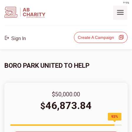
בס"ד
AB
CHARITY
powerd by ahblicklive.com
Create A Campaign
Sign In
BORO PARK UNITED TO HELP
$50,000.00
46,873.84
$
93%