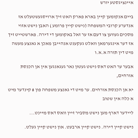
איינציגסטע יורש
ביים אנקומען קיין בארא פארק האט זיך ארויסגעשטעלט אז
אנדערע קרובי המשפחה (נישט קיין פרומע ) האבן נישט אזוי
מסכים געווען צו דעם אז ער זאל באקומען די דירה. פארשטייט זיך
אז דער אינגערמאן וואלט געקענט אנהייבן מאכן א גאנצע מעשה
מיט דין תורה א.א.ו
אבער ער האט דאס נישט געטון נאר געגאנגען אין אן הכנסת
אורחים,
יא אן הכנסת אורחים. ער מיט די גאנצע משפחה פון 8 קינדער מיט
א כלה אין שטוב
ליידער דארף מען נישט מסביר זיין וואס דאס מיינט...
נישט קיין דירה. נישט קיין ארבעט. און נישט קיין געלט.