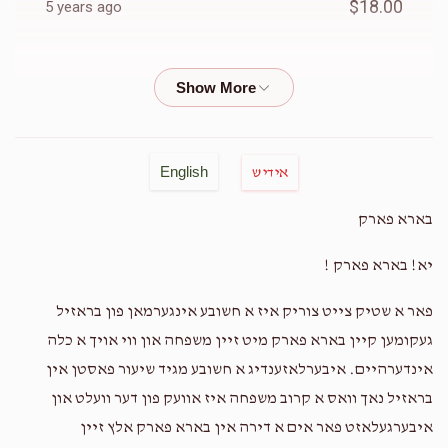
$18.00
5 years ago
Glemda
Luzer berger
$5.00
5 years ago
שפילער
בלומען
$1,500.00
$1,500.00
Anonymous
Luzer berger
English
אידיש
$20.00
5 years ago
בארא פארק
Anonymous
Luzer berger
יא! בארא פארק !
גאנצע חתונה נאכט
$50.00
5 years ago
פאר א שטיק צייט צוריק איז א חשובע אינגערמאן פון בראזיל
$7,925.00
געקומען קיין בארא פארק מיט זיין משפחה און ווי אויך א כלה
Anonymous
Luzer berger
אינדערהיים. איבערלאזענדיג א חשובע מגיד שיעור פאסטן אין
$10.00
5 years ago
בראזיל נאך וואס א קרוב משפחה איז אוועק פון דער וועלט און
איבערגעלאזט פאר אים א דירה אין בארא פארק אלץ זיין