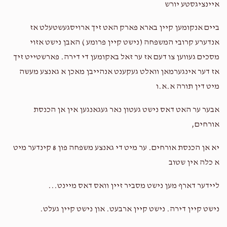
איינציגסטע יורש
ביים אנקומען קיין בארא פארק האט זיך ארויסגעשטעלט אז
אנדערע קרובי המשפחה (נישט קיין פרומע ) האבן נישט אזוי
מסכים געווען צו דעם אז ער זאל באקומען די דירה. פארשטייט זיך
אז דער אינגערמאן וואלט געקענט אנהייבן מאכן א גאנצע מעשה
מיט דין תורה א.א.ו
אבער ער האט דאס נישט געטון נאר געגאנגען אין אן הכנסת
אורחים,
יא אן הכנסת אורחים. ער מיט די גאנצע משפחה פון 8 קינדער מיט
א כלה אין שטוב
ליידער דארף מען נישט מסביר זיין וואס דאס מיינט...
נישט קיין דירה. נישט קיין ארבעט. און נישט קיין געלט.