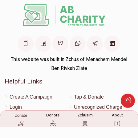
This website was built in Zchus of Menachem Mendel
Ben Rivkah Zlate
Helpful Links
Create A Campaign
Tap & Donate
Login
Unrecognized Charge
Donors
Zchusim
About
Donate
Register
Pricing
Terms & Conditions
Contact Us