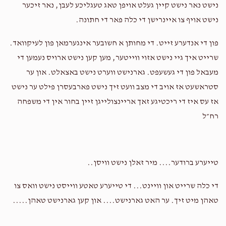
נישט נאר נישט קיין געלט אויפן טאג טעגליכע לעבן, נאר זיכער
נישט אויף צו איינרישן די כלה פאר די חתונה.
פון די אנדערע זייט. די מחותן א חשובער אינגערמאן פון לעיקוואד.
שרייט איך גיי נישט אזוי ווייטער, מען קען נישט ארויס נעמען די
מעבאל פון די געשעפט. גארנישט ווערט נישט באצאלט. און ער
סטראשעט אז אויב די מצב וועט זיך נישט פארבעסרן פילט ער נישט
אז עס איז די ריכטיגע זאך אריינצולייגן זיין בחור אין די משפחה
רח״ל
טייערע ברודער.... מיר זאלן נישט וויסן..
די כלה שרייט און וויינט... די טייערע טאטע ווייסט נישט וואס צו
טאהן מיט זיך. ער האט גארנישט.... און קען גארנישט טאהן.....