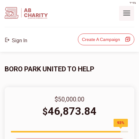
בס"ד
AB
CHARITY
powerd by ahblicklive.com
Create A Campaign
Sign In
BORO PARK UNITED TO HELP
$50,000.00
46,873.84
$
93%