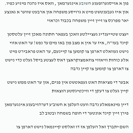
Neuman, Zreal & bashy weinberger, Tuly & Ruchel
פון א אויסגערופענע
חשובע
אינגערמאן , וואס איז נהנה מיגיע כפיו.
Schwartz , Meilech & yitty sch, Yy and Miry Weisberger,
Usher lemel & esty Neuman , Shimon & frimy Halperin ,
און איז געבענטשט מיט א גרויסע משפחה און ארבעט שווער א גאנצע
Yoeli
יאר מפרנס צו זיין זיין משפחה בכבוד וכראוי
$0.50
8 months ago
Keep it up !!!
יעצט שטייענדיג געציילטע וואכן בעפאר חתונה מאכן זיין עלטסטן
קינד בעז"ה, איז ער אין א מצב פון באו מים עד נפש! ער האט אזוי
נישט געוואלט דארפן צו קומען צו קיינעם, ער האט פראבירט מיט
Mandy Greenfeld
Tuly & Ruchel Schwartz
אלע כוחות וויאזוי צוזאמצוקראצן דאס לעצטע ביסל געלט כדי נישט
$2.00
8 months ago
צו דארפן צו קומען צו קיין נדבה
Yosy Mentzer
Tuly & Ruchel Schwartz
אבער די מציאות האט געפאטשט אין פנים, און ער האט ממש נישט
$18.00
8 months ago
קיין געלט צו דעקן די וויכטיגסטע הוצאות
דיין מינאמאלע נדבה וועט העלפן א חשוב'ע דערהויבענע אינגערמאן
Yisroel M. Mayerowitz
Shimon & Zissy Freed , Zreal
& bashy weinberger, Tuly & Ruchel Schwartz
פירן זיין קינד אונטער די חופה בשמחה ובטוב לב
$11.67
8 months ago
השם יתברך זאל העלפן אז דו זאלסט קיינמאל נישט דארפן צו