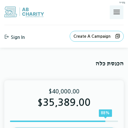
בס"ד
AB
CHARITY
powerd by ahblicklive.com
Create A Campaign
Sign In
הכנסת כלה
$40,000.00
35,389.00
$
88%