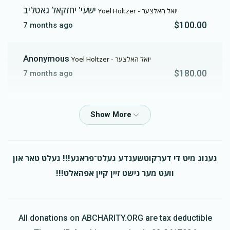
ישעי' יחזקאל גאטליב
Yoel Holtzer - יואל האלצער
$100.00
7 months ago
Anonymous
Yoel Holtzer - יואל האלצער
$180.00
7 months ago
הערש מיילעך טייטלבוים
Yoel Holtzer - יואל האלצער
$500.00
7 months ago
הערש מיילעך טייטלבוים
Yoel Holtzer - יואל האלצער
גענוג מיט די דערקוטשענדע געלט־פראגע!!! געלט טאר און
$1,000.00
7 months ago
וועט מער נישט זיין קיין אפהאלט!!!
גיב א שיינע נדבה פון
All donations on ABCHARITY.ORG are tax deductible
Shia Tiechman
Yoel Holtzer - יואל האלצער