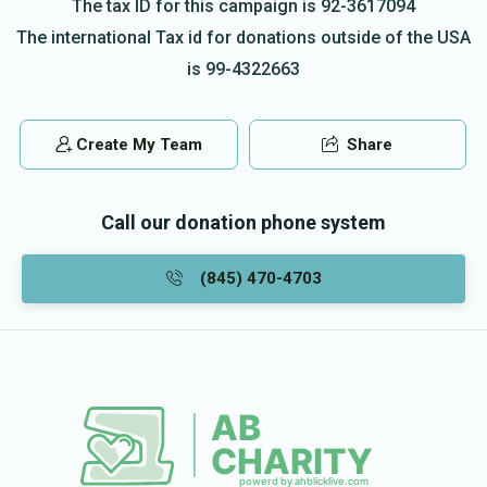
The tax ID for this campaign is 92-3617094
$1,000.00
7 months ago
The international Tax id for donations outside of the USA
גיב א שיינע נדבה פון
is 99-4322663
Hersh Elimiech Fish
Yoel Holtzer - יואל האלצער
Create My Team
Share
$250.00
8 months ago
Call our donation phone system
(845) 470-4703