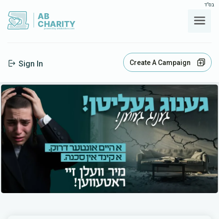
בס"ד
AB
CHARITY
powerd by ahblicklive.com
Create A Campaign
Sign In