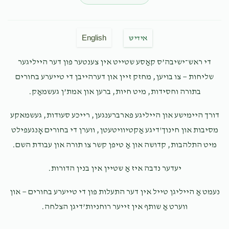
$3.00
7 months ago
Anonymous
שלום אליהו אשלג
English
אידיש
$2.00
7 months ago
די ראש־ישיבה’ס קאַסע שטייט אין צענטער פון דער הייליגער
שליחות — צו בויען, מחזק זיין און דערהייבן די טייערע בחורים
Nuchem Grunwald
שלום אליהו אשלג
בתורה וחסידות, מיט חיות, ברען און אמת’ן געשמאַק.
$101.00
7 months ago
לכבוד די בעסטע תלמוד פון די חשובע ישיבה נתיבות התורה
דורך היימישע און הייליגע פארברענגען, רייכע סעודות, געשמאקע
שלום אליהו אשלג נירו יאיר ויזרח !!
מסיבות און חינוך'דיגע אַקטיוויטעטן, ווערן די בחורים אָנגעפילט
מיט התלהבות, קדושה און אַ טיפן קשר צו תורה און עבודת השם.
Anonymous
שלום אליהו אשלג
יעדער נדבה איז אַ שטיין אין בנין הדורות.
$36.00
7 months ago
נעמט אַ הייליגן טייל אין דער התעלות פון די טייערע בחורים — און
ווערט אַ שותף אין זייער רוחניות’דיגן הצלחה.