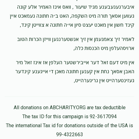
$50.00
1 month ago
איבערגעגעבענע מגיד שיעור , וואס אינז האמיר אלע קונה
טוב
געווען אסאך תורה מיט השקפה, האט ב״ה חתונה געמאכט איין
קינד חשון אין מאכט יעצט סיון אי״ה חתונה א צווייטן קינד,
Shia Hecht
תלמידי ע״ג
לאמיר זיך צאמנעמן אין זיך אנשטערנגען ווייזן הכרות הטוב
$18.00
1 month ago
ארויסהעלפן מיט הכנסות כלה,
אין מיט דעם זאל דער אייבירשטער העלפן אז אינז זאל מיר
אברהם לעווי
שמואל שאול מיטטעלמאן
האבן אסאך נחת אין קענען חתונה מאכן די אייגענע קינדער
$90.00
1 month ago
געזינטערהייט אין גריגערהייט,
All donations on ABCHARITY.ORG are tax deductible
The tax ID for this campaign is 92-3617094
The international Tax id for donations outside of the USA is
99-4322663