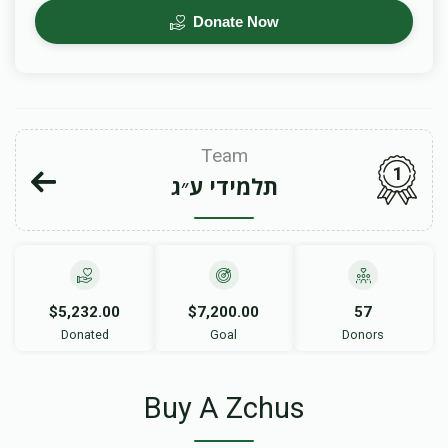
Donate Now
Team
1
תלמידי ע״ג
$5,232.00
$7,200.00
57
Donated
Goal
Donors
Buy A Zchus