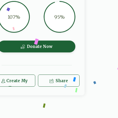
107%
95%
Donate Now
Create My
Share
Team