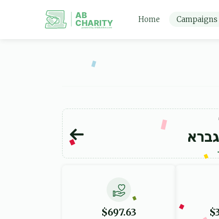
AB
Home
Campaigns
CHARITY
powerd by ahblicklive.com
גברא
$697.63
$