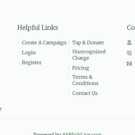
לכבוד כל התלמידים החשובים כל בשמו הטוב יבורך, חזקו 
Helpful Links
Co
דאני מאלאך
$7.89
שמואל אייזנער, אברהם אלי אינדיג
Create A Campaign
Tap & Donate
גברא, שמואל הורוויץ, אלחנן בער יאקאבאוויטש, אבר
Unrecognized
Login
Charge
Register
Pricing
מיינע בעסטע חבירים only my friands
Terms &
Conditions
$10.00
Contact Us
e
Powered by
AhBlickLive.com