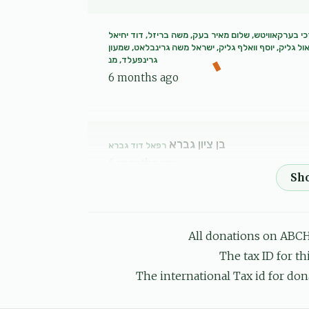
כי בערקאוויטש, שלום מאיר בעק, משה בריזל, דוד יחיאל
ול גליק, יוסף וואלף גליק, ישראל משה גרינבלאט, שמעון
גרינפעלד, מנ
6 months ago
בן ציון גברא
רפאל דוד גברא
6 months ago
Eli
רפאל דוד גברא
6 months ago
All donations on ABCH
The tax ID for t
The international Tax id for don
 אייזנער, אברהם אלי אינדיג, נחום מרדכי בערקאוויטש,
 דוד גברא, יוסף גלויבער, חיים שאול גליק, יוסף וואלף