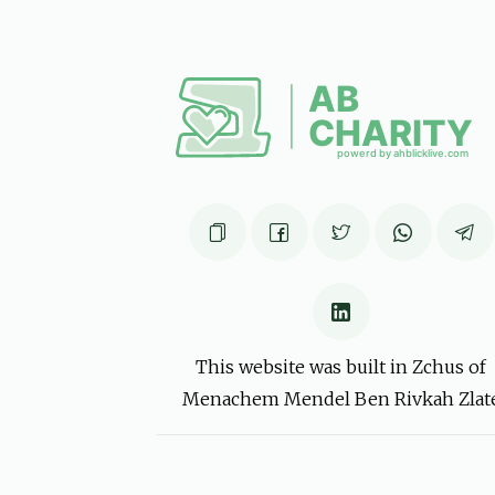
גליק, ישראל משה גרינבלאט, שמעון גרינפעלד, מנח
6 months ago
ואמצו!!!
, נחום מרדכי בערקאוויטש, דוד יחיאל גאנדל, רפאל דוד
הם לאנדא, ראובן אברהם מאלח, דוד נאה, זינדל ניימאן,
יואל מאיר פארקאש, יו
6 months ago
מאיר מיכאל סאאל
רפאל דוד גברא
6 months ago
This website was built in Zchus of
Menachem Mendel Ben Rivkah Zlat