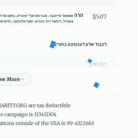
הרה
$5.07
שמואל אייזנער, אברהם אלי' אינדיג, נחום מרד
גאנדל, רפאל דוד גברא, יוסף גלויבער, חיים שא
לכבוד אלע לעכטיגע בחורים
$36.00
$5.00
ARITY.ORG are tax deductible
גוטע זיכרונות
his campaign is 113411304
ations outside of the USA is 99-4322663
הגה''צ ר' יחזקאל וואגשאל שליט''א
$4.24
שמואל
שלום מאיר בעק, משה בריזל, דוד יחיאל גאנדל, רפאל