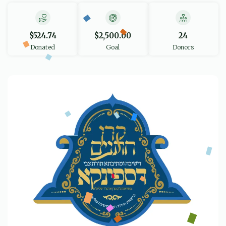
$524.74
$2,500.00
24
Donated
Goal
Donors