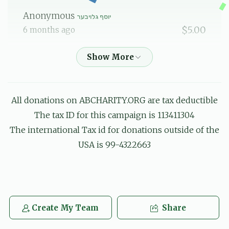
Anonymous
יוסף גלויבער
$5.00
6 months ago
יוסף גלויבער
$36.00
6 months ago
All donations on ABCHARITY.ORG are tax deductible
הרה
שמואל אייזנער, אברהם אלי' אינדיג, נחום מרדכי בערקאוויטש,
The tax ID for this campaign is 113411304
שלום מאיר בעק, משה בריזל, דוד יחיאל גאנדל, רפאל דוד גברא,
The international Tax id for donations outside of the
יוסף גלויבער, חיים שאול גליק, יוסף וואלף גליק, ישראל משה
גרינבלאט, שמעון גרינפעלד, מנ
USA is 99-4322663
$5.07
6 months ago
לכבוד אלע לעכטיגע בחורים
פנחת אלי' סאנדל
יוסף גלויבער
Create My Team
Share
$50.00
6 months ago