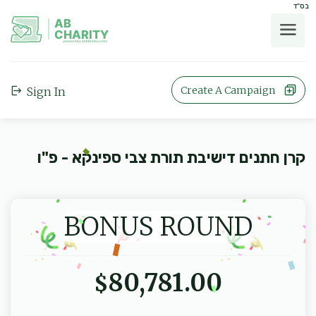
בס"ד
AB
CHARITY
powerd by ahblicklive.com
Create A Campaign
Sign In
קרן חתנים דישיבת תורת צבי ספינקא - פ"ו
BONUS ROUND
80,781.00
$