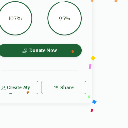
107%
95%
Donate Now
Create My
Share
Team