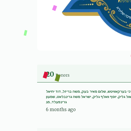
20
Donors
כי בערקאוויטש, שלום מאיר בעק, משה בריזל, דוד יחיאל
ול גליק, יוסף וואלף גליק, ישראל משה גרינבלאט, שמעון
גרינפעלד, מנ
6 months ago