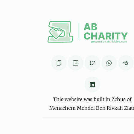
Pinchus Rosenberg
יוסף וואלף גליק
6 months ago
אס איז ריכטיג און וואס נישט, די געוואלדיגע
יעדער מעג זיך לערנען פון דיר,
יט''א
שמואל אייזנער, אברהם אלי אינדיג, נחום מרדכי
גאנדל, רפאל דוד גברא, יוסף גלויבער, חיים שאול גליק,
ואלף גליק, ישראל משה גרינבלאט, שמעון גרינפעלד, מנח
6 months ago
This website was built in Zchus of
מענדל ווייס
יוסף וואלף גליק
Menachem Mendel Ben Rivkah Zlat
6 months ago