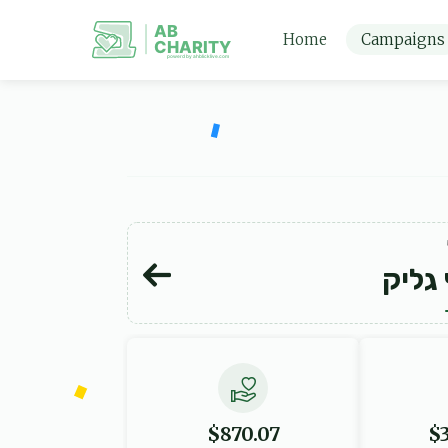
AB
Home
Campaigns
CHARITY
powerd by ahblicklive.com
 גליק
$870.07
$