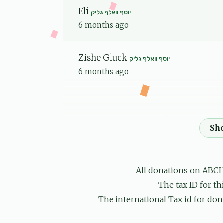
Eli
יוסף וואלף גליק
6 months ago
Zishe Gluck
יוסף וואלף גליק
6 months ago
 אייזנער, אברהם אלי אינדיג, נחום מרדכי בערקאוויטש,
 דוד גברא, יוסף גלויבער, חיים שאול גליק, יוסף וואלף
גליק, ישראל משה גרינבלאט, שמעון גרינפעלד, מנח
6 months ago
ואמצו!!!
All donations on ABCH
The tax ID for t
חיים יוסף ווייס
The international Tax id for don
יוסף וואלף גליק
6 months ago