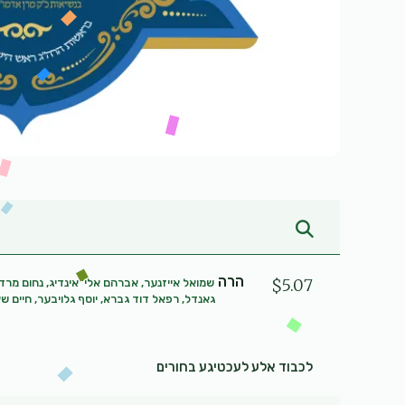
הרה
$5.07
שמואל אייזנער, אברהם אלי' אינדיג, נחום מרד
גאנדל, רפאל דוד גברא, יוסף גלויבער, חיים שא
לכבוד אלע לעכטיגע בחורים