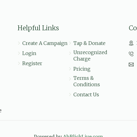
$50.00
Helpful Links
Co
יוסי דו ביסט א סימבאל, שטארק, אוועקגעשטעלט, ווייסט וו
געפיל פון הכרת הטוב וואס דו געבסט פאר יעדן ארום דיך, 
Create A Campaign
Tap & Donate
Unrecognized
Login
הרה''ג ר' אהרן עוזר טעסלער של
$5.29
Charge
Register
בערקאוויטש, שלום מאיר בעק, משה בריזל, דוד יחיאל 
Pricing
יוסף ו
Terms &
Conditions
גייטס אן מיט א פרישקייט חזק ואמץ
Contact Us
$100.00
e
Powered by
AhBlickLive.com