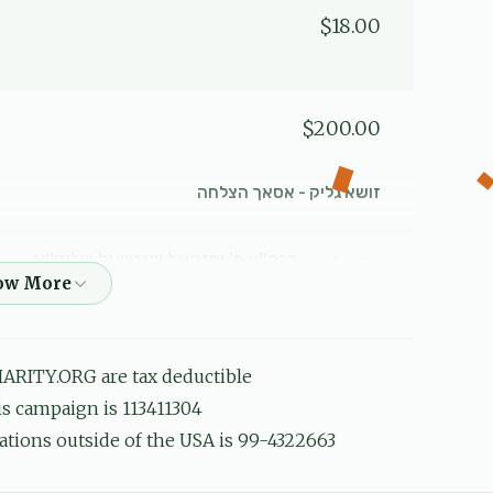
$18.00
$200.00
זושא גליק - אסאך הצלחה
הגה''צ ר' יחזקאל וואגשאל שליט''א
$4.24
שמואל
שלום מאיר בעק, משה בריזל, דוד יחיאל גאנדל, רפאל
לכבוד כל התלמידים החשובים כל בשמו הטוב יבורך, חזקו 
ARITY.ORG are tax deductible
his campaign is 113411304
$100.00
ations outside of the USA is 99-4322663