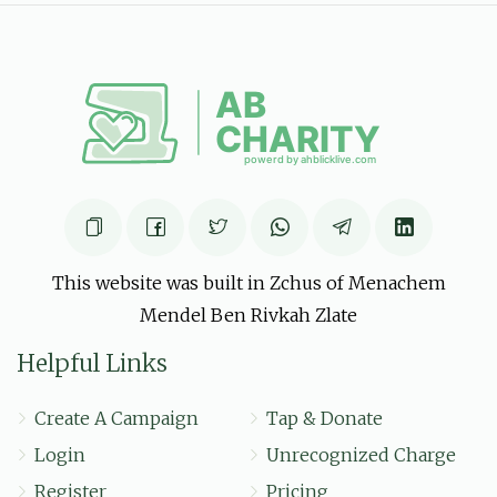
הרה"ג ר' אליעזר ראטה שליט"א מגיד שיעור
שמואל
אייזנער, אברהם אלי' אינדיג, נחום מרדכי בערקאוויטש, דוד יחיאל
גאנדל, ישראל משה גרינבלאט, מנחם מענדל דאסקאל, יצחק מנחם
דרעזנער, אבא האלצמאן, שמואל הורוויץ, שלום נחמן טויב, אלחנן בער
יאקאבאוויטש, א
$5.00
6 months ago
לכבוד התלמידים החשובים, תלמידים הנקראים בנים, חזקו
ואמצו, כה לחי'
This website was built in Zchus of Menachem
Mendel Ben Rivkah Zlate
Helpful Links
Create A Campaign
Tap & Donate
Login
Unrecognized Charge
Register
Pricing