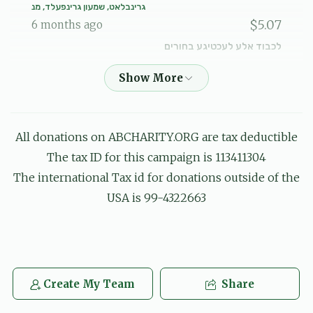
גרינבלאט, שמעון גרינפעלד, מנ
$5.07
6 months ago
לכבוד אלע לעכטיגע בחורים
Joel
שלום נחמן טויב
$100.00
6 months ago
All donations on ABCHARITY.ORG are tax deductible
יואלי פערענץ
The tax ID for this campaign is 113411304
שלום נחמן טויב
$36.00
6 months ago
The international Tax id for donations outside of the
USA is 99-4322663
ארי פאללאק
שלום נחמן טויב
$10.00
6 months ago
Create My Team
Share
Anonymous
שלום נחמן טויב
$5.00
6 months ago