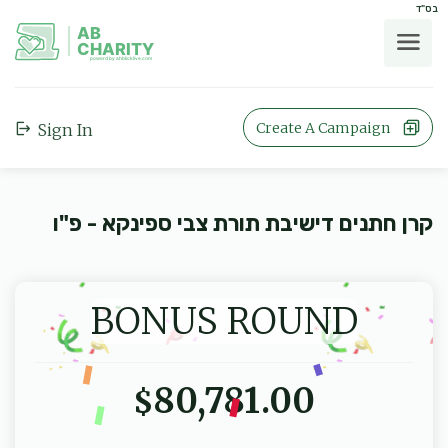
בס"ד
AB
CHARITY
powerd by ahblicklive.com
Create A Campaign
Sign In
קרן חתנים דישיבת תורת צבי ספינקא - פ"ו
BONUS ROUND
80,781.00
$