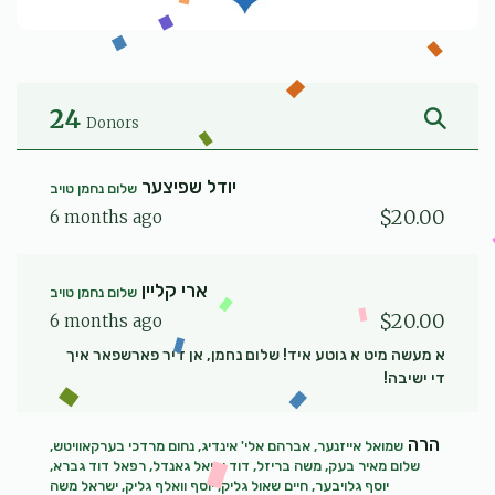
24
Donors
יודל שפיצער
שלום נחמן טויב
$20.00
6 months ago
ארי קליין
שלום נחמן טויב
$20.00
6 months ago
א מעשה מיט א גוטע איד! שלום נחמן, אן דיר פארשפאר איך
די ישיבה!
הרה
שמואל אייזנער, אברהם אלי' אינדיג, נחום מרדכי בערקאוויטש,
שלום מאיר בעק, משה בריזל, דוד יחיאל גאנדל, רפאל דוד גברא,
יוסף גלויבער, חיים שאול גליק, יוסף וואלף גליק, ישראל משה