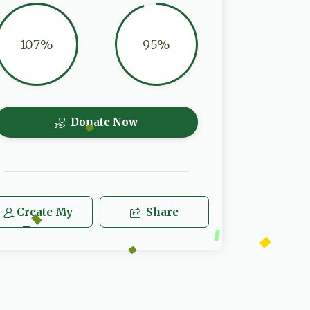
107%
95%
Donate Now
Create My
Share
Team