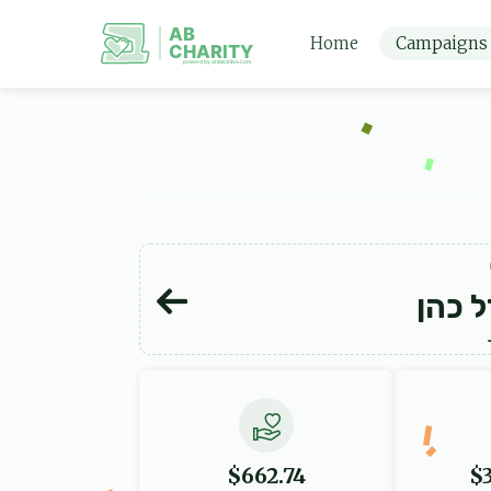
AB
Home
Campaigns
CHARITY
powerd by ahblicklive.com
 כהן
$662.74
$