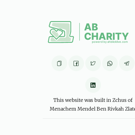
Eliyahu Rothman
חיים מענדל כהן
6 months ago
, אברהם האלצער, יעקב וואגשאל, משה יוסף זעלקאוויטש
ואל מאיר פארקאש, יעקב יהודה פישער, יו"ט פרענקל, שלום
פרידריך, אהרן ראזנער
6 months ago
כהן זיידי
חיים מענדל כהן
6 months ago
This website was built in Zchus of
Menachem Mendel Ben Rivkah Zlat