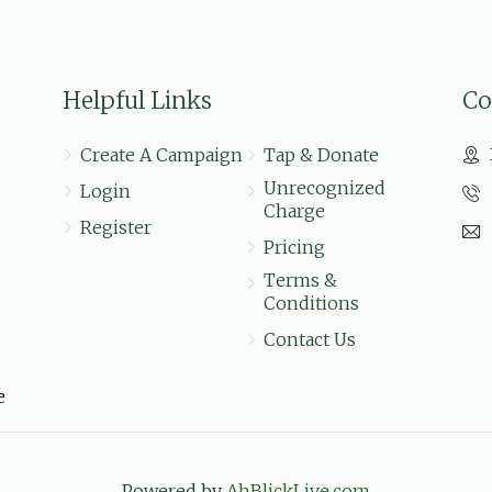
$5.00
מאך א לחיים מיט שמילי אייזנער
Helpful Links
Co
יואל שפיצער
$18.00
שלום מאיר בעק, דוד יחיאל גאנדל,
Create A Campaign
Tap & Donate
חיים מענדל כהן, יוסף מייזליש, זינדל ניימאן, י
Unrecognized
Login
Charge
Register
Pricing
Terms &
$100.00
Conditions
Contact Us
e
Powered by
AhBlickLive.com