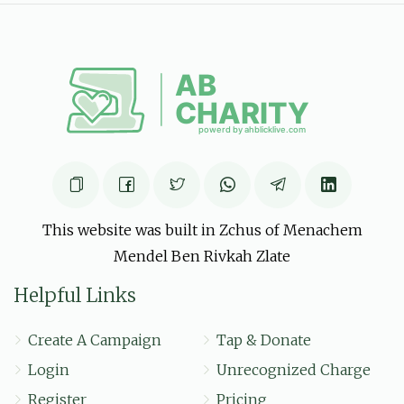
$7.89
6 months ago
מיינע בעסטע חבירים only my friands
הרה''ג ר' אהרן עוזר טעסלער שליט''א
שמואל אייזנער,
אברהם אלי אינדיג, נחום מרדכי בערקאוויטש, שלום מאיר בעק, משה
בריזל, דוד יחיאל גאנדל, רפאל דוד גברא, יוסף גלויבער, חיים שאול
גליק, יוסף וואלף גליק, ישראל משה גרינבלאט, שמעון גרינפעלד, מנח
$5.29
6 months ago
גייטס אן מיט א פרישקייט חזק ואמץ
This website was built in Zchus of Menachem
מגיד שיעור שליט"א
Mendel Ben Rivkah Zlate
שמואל אייזנער, אברהם אלי אינדיג, נחום
מרדכי בערקאוויטש, שלום מאיר בעק, משה בריזל, דוד יחיאל גאנדל,
רפאל דוד גברא, יוסף גלויבער, חיים שאול גליק, יוסף וואלף גליק,
Helpful Links
ישראל משה גרינבלאט, שמעון גרינפעלד, מנח
$5.07
6 months ago
Create A Campaign
Tap & Donate
חזק חזק! חזקו ואמצו
Login
Unrecognized Charge
Register
Pricing