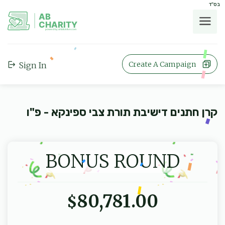
בס"ד
AB
CHARITY
powerd by ahblicklive.com
Create A Campaign
Sign In
קרן חתנים דישיבת תורת צבי ספינקא - פ"ו
BONUS ROUND
80,781.00
$