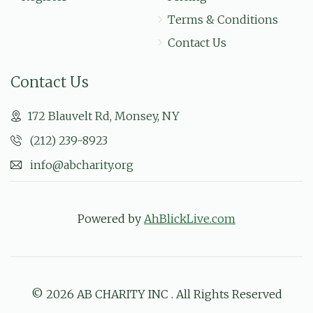
מענדי ראזענבערג
אברהם לאנדא
Terms & Conditions
$15.00
6 months ago
Contact Us
Contact Us
172 Blauvelt Rd, Monsey, NY
(212) 239-8923
info@abcharity.org
Powered by
AhBlickLive.com
© 2026 AB CHARITY INC . All Rights Reserved