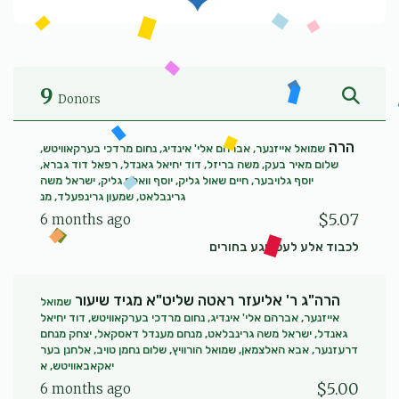
9
Donors
הרה
שמואל אייזנער, אברהם אלי' אינדיג, נחום מרדכי בערקאוויטש,
שלום מאיר בעק, משה בריזל, דוד יחיאל גאנדל, רפאל דוד גברא,
יוסף גלויבער, חיים שאול גליק, יוסף וואלף גליק, ישראל משה
גרינבלאט, שמעון גרינפעלד, מנ
$5.07
6 months ago
לכבוד אלע לעכטיגע בחורים
הרה"ג ר' אליעזר ראטה שליט"א מגיד שיעור
שמואל
אייזנער, אברהם אלי' אינדיג, נחום מרדכי בערקאוויטש, דוד יחיאל
גאנדל, ישראל משה גרינבלאט, מנחם מענדל דאסקאל, יצחק מנחם
דרעזנער, אבא האלצמאן, שמואל הורוויץ, שלום נחמן טויב, אלחנן בער
יאקאבאוויטש, א
$5.00
6 months ago