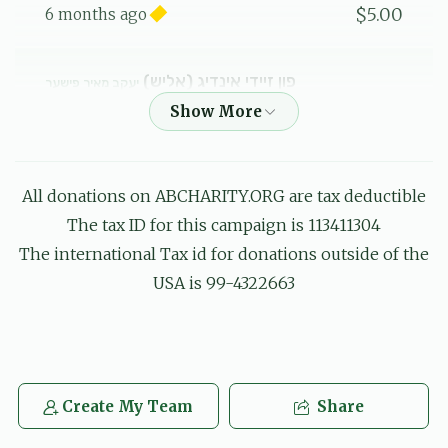
$5.00
6 months ago
פון זיידי אינדיג (אליש)
יעקב מאיר פישער
$2.00
6 months ago
די בעסטע אייניקל די לערנסט מיט זיידי יעדן טאג דיינע
חובות
All donations on ABCHARITY.ORG are tax deductible
יואלי פישער
The tax ID for this campaign is 113411304
יעקב מאיר פישער
$200.00
6 months ago
The international Tax id for donations outside of the
USA is 99-4322663
שמערל
הגה''צ ר' יחזקאל וואגשאל שליט''א
שמואל אייזנער,
אברהם אלי אינדיג, נחום מרדכי בערקאוויטש, שלום מאיר בעק, משה
בריזל, דוד יחיאל גאנדל, רפאל דוד גברא, יוסף גלויבער, חיים שאול
גליק, יוסף וואלף גליק, ישראל משה גרינבלאט, שמעון גרינפעלד, מנח
Create My Team
Share
$4.24
6 months ago