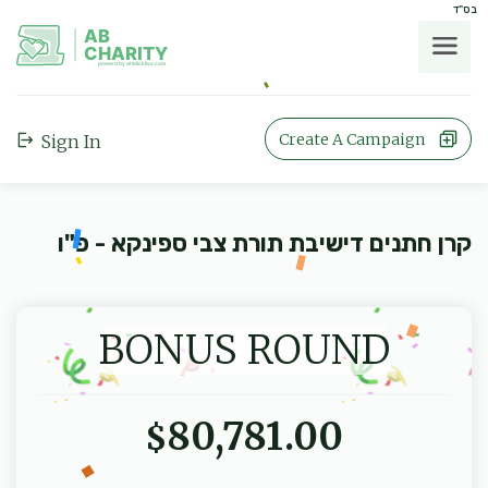
בס"ד
AB
CHARITY
powerd by ahblicklive.com
Create A Campaign
Sign In
קרן חתנים דישיבת תורת צבי ספינקא - פ"ו
BONUS ROUND
80,781.00
$