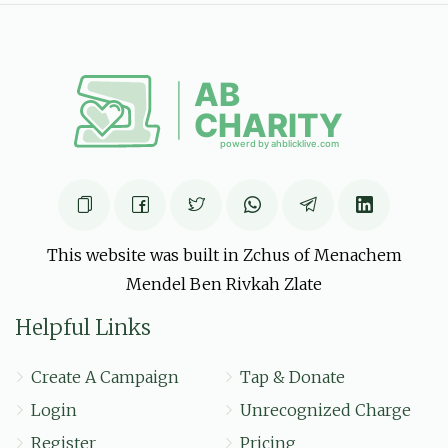
לכבוד כל התלמידים החשובים כל בשמו הטוב יבורך, חזקו
ואמצו!!!
פייש גרינהוט
יעקב מאיר פישער
$15.00
6 months ago
מענדי ראזנבערג
יעקב מאיר פישער
$10.00
6 months ago
This website was built in Zchus of Menachem
Mendel Ben Rivkah Zlate
Helpful Links
Create A Campaign
Tap & Donate
Login
Unrecognized Charge
Register
Pricing