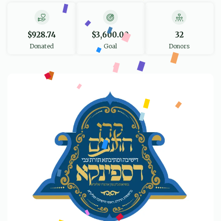
$928.74
$3,600.00
32
Donated
Goal
Donors