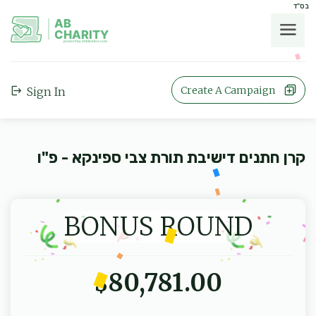
בס"ד
AB
CHARITY
powerd by ahblicklive.com
Create A Campaign
Sign In
קרן חתנים דישיבת תורת צבי ספינקא - פ"ו
BONUS ROUND
80,781.00
$