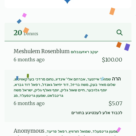
20
Donors
Meshulem Rosenblum
יעקב ראזענבלום
$100.00
6 months ago
הרה
שמואל אייזנער, אברהם אלי' אינדיג, נחום מרדכי בערקאוויטש,
שלום מאיר בעק, משה בריזל, דוד יחיאל גאנדל, רפאל דוד גברא,
יוסף גלויבער, חיים שאול גליק, יוסף וואלף גליק, ישראל משה
גרינבלאט, שמעון גרינפעלד, מנ
$5.07
6 months ago
לכבוד אלע לעכטיגע בחורים
Anonymous
שמעון גרינפעלד, שמואל הורוויץ, רפאל פריעד,