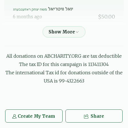
יואל וויטריאל
משה יצחק ראזענבערג
$50.00
6 months ago
הרה
שמואל אייזנער, אברהם אלי' אינדיג, נחום מרדכי בערקאוויטש,
שלום מאיר בעק, משה בריזל, דוד יחיאל גאנדל, רפאל דוד גברא,
יוסף גלויבער, חיים שאול גליק, יוסף וואלף גליק, ישראל משה
גרינבלאט, שמעון גרינפעלד, מנ
All donations on ABCHARITY.ORG are tax deductible
$5.07
6 months ago
The tax ID for this campaign is 113411304
לכבוד אלע לעכטיגע בחורים
The international Tax id for donations outside of the
USA is 99-4322663
מרדכי לייב מיט משי דייטש
משה יצחק ראזענבערג
$72.00
6 months ago
נפתלי דייטש
משה יצחק ראזענבערג
Create My Team
Share
$50.00
6 months ago