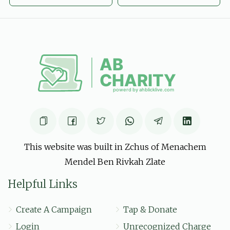
be עוסק in חסד
Usher Yona Horowitz
מאיר אלימלך וויינשטאק - משב''ק
$18.00
6 months ago
משב״ק אדמורי .......... YOU NAME IT WE HAVE IT
Chaim Twersky
מאיר אלימלך וויינשטאק - משב''ק
$101.00
6 months ago
This website was built in Zchus of Menachem
Mendel Ben Rivkah Zlate
Helpful Links
Create A Campaign
Tap & Donate
Login
Unrecognized Charge