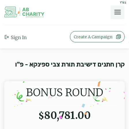
בס"ד
AB
CHARITY
powerd by ahblicklive.com
Create A Campaign
Sign In
קרן חתנים דישיבת תורת צבי ספינקא - פ"ו
BONUS ROUND
80,781.00
$