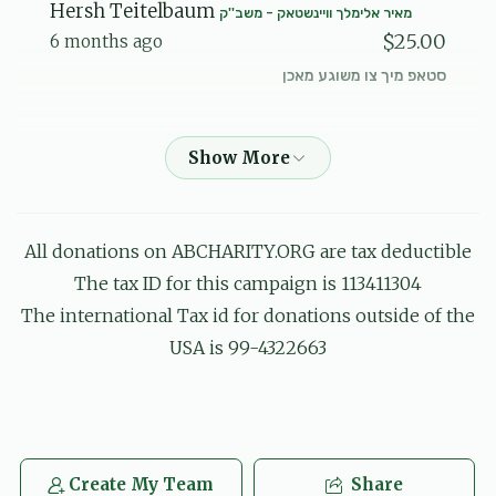
Hersh Teitelbaum
מאיר אלימלך וויינשטאק - משב''ק
$25.00
6 months ago
סטאפ מיך צו משוגע מאכן
Chaim Weinstock
מאיר אלימלך וויינשטאק - משב''ק
$101.00
6 months ago
פאר מיין בעסטע ברידער
All donations on ABCHARITY.ORG are tax deductible
Yitzchok Eizikovits
The tax ID for this campaign is 113411304
מאיר אלימלך וויינשטאק - משב''ק
$18.00
6 months ago
The international Tax id for donations outside of the
USA is 99-4322663
צדיק!
Tmima Durchin
מאיר אלימלך וויינשטאק - משב''ק
$54.00
6 months ago
To my best son, you should always have the זכות to
Create My Team
Share