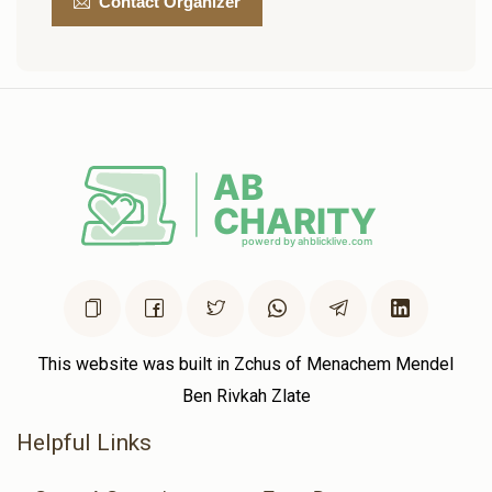
Contact Organizer
להקדשה)
$50,000.00
$25,000.00
This website was built in Zchus of Menachem Mendel
Ben Rivkah Zlate
Helpful Links