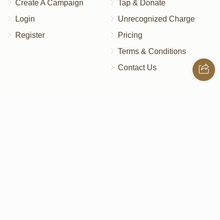
Create A Campaign
Tap & Donate
Login
Unrecognized Charge
Register
Pricing
Terms & Conditions
Contact Us
Contact Us
172 Blauvelt Rd, Monsey, NY
(212) 239-8923
info@abcharity.org
Powered by
AhBlickLive.com