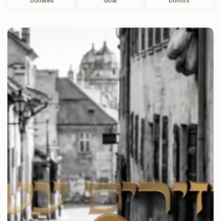
Donated
Goal
Donors