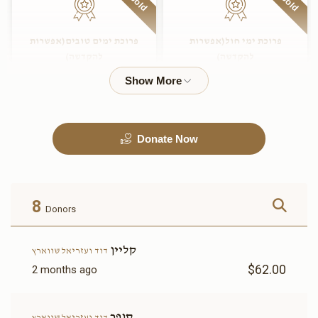
Sold
Sold
פרוכת ימי חול(אפשרות
פרוכת ימים טובים(אפשרות
להקדשה)
להקדשה)
$2,800.00
$2,400.00
Sold
Donate Now
ארון ספרים(אפשרות להקדשה)
זכות הכיור לרחצה (אפשרות
להקדשה)
$3,600.00
$3,000.00
8
Donors
Sold
קליין
דוד ועזריאל שווארץ
$62.00
2 months ago
שני שולחנות וספסלים Two
air condition system(אפשרות
Tables and Benches(אפשרות
להקדשה)
סופר
דוד ועזריאל שווארץ