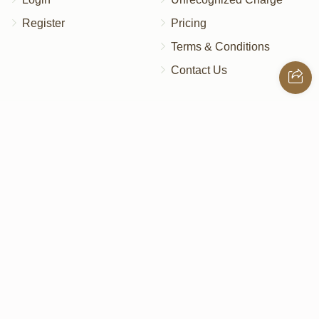
Register
Pricing
Terms & Conditions
Contact Us
Contact Us
172 Blauvelt Rd, Monsey, NY
(212) 239-8923
info@abcharity.org
Powered by
AhBlickLive.com