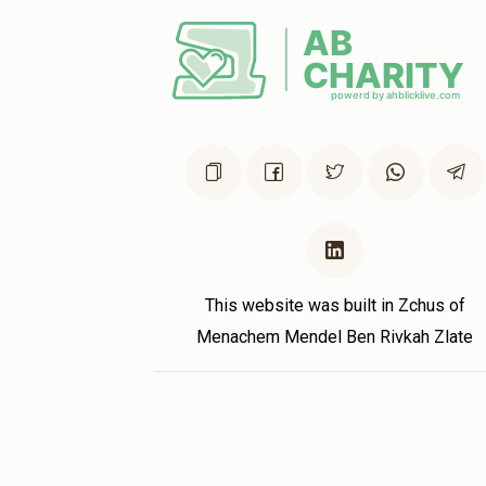
In honor of my dear friend!
Rifkie Lipschitz
הרבנית שטרן תחי reisy stern
3 months ago
leili nishmas miriam bas Shia chaim
Anonymous
הרבנית שטרן תחי reisy stern
3 months ago
Bhatzlacha!
This website was built in Zchus of
Menachem Mendel Ben Rivkah Zlate