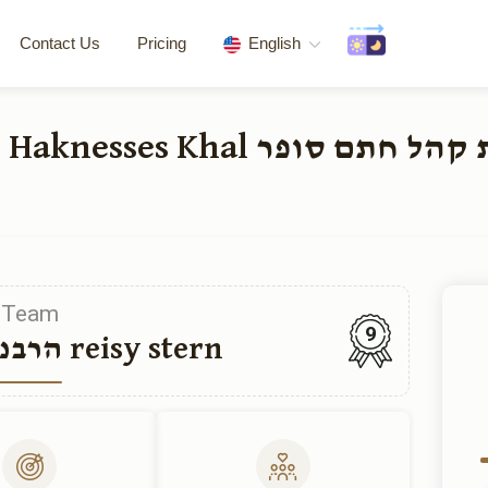
Contact Us
Pricing
English
tion of the Beis Haknesses Khal
Team
9
הרבנית שטרן תחי reisy stern