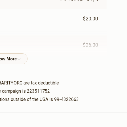
$20.00
תאורה- נר למאור(אפשרות
אוצר הספרים(א
להקדשה)
להקדשה)
$15,000.00
$12,000.00
$26.00
$18.00
עזרת נשים(אפשרות להקדשה)
היכל בית הכנסת(
HARITY.ORG are tax deductible
להקדשה)
his campaign is 223511752
$50,000.00
$25,000.00
nations outside of the USA is 99-4322663
$36.00