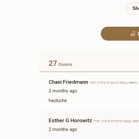
Tables and
Benches(אפשרות להקדשה)
$3,600.00
Sold
בימה
27
Donors
$6,000.00
Chani Friedmann
הרבנית שטרן תחי reisy stern
2 months ago
hazluche
אפשרות
קאווע שטיבל-להחיות בהם
Esther G Horowitz
נפש כל חי(אפשרות להקדשה)
הרבנית שטרן תחי reisy st
$12,000.00
2 months ago