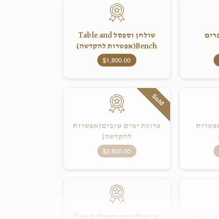
רים
שולחן וספסל Table and
Bench(אפשרות להקדשה)
$1,800.00
Sold
אפשרות
פרוכת ימים טובים(אפשרות
להקדשה)
$2,800.00
 (אפשרות
שני שולחנות וספסלים Two