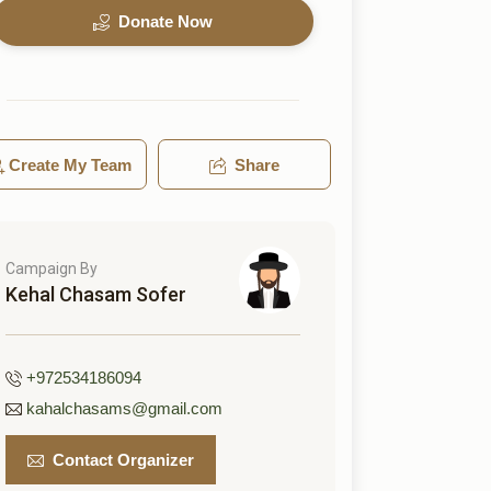
Donate Now
Create My Team
Share
Campaign By
Kehal Chasam Sofer
+972534186094
kahalchasams@gmail.com
Contact Organizer