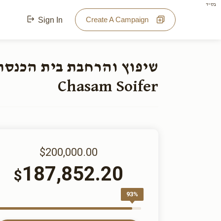
בס"ד
Create A Campaign
Sign In
Chasam Soifer
$200,000.00
187,852.20
$
93%