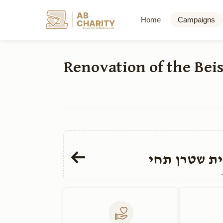
AB
Home
Campaigns
CHARITY
powerd by ahblicklive.com
שיפוץ והרחבת בית הכנסת קהל חתם סופר Renova