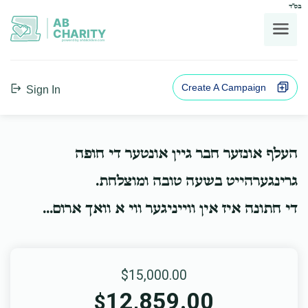
בס"ד
AB
CHARITY
powerd by ahblicklive.com
Create A Campaign
Sign In
העלף אונזער חבר גיין אונטער די חופה
גרינגערהייט בשעה טובה ומוצלחת.
די חתונה איז אין ווייניגער ווי א וואך ארום...
$15,000.00
12,859.00
$